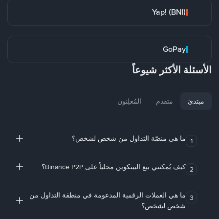
Yap! (BNI)
GoPay
الأسئلة الأكثر شيوعاً
مبتدئ
متقدم
المُعلِنون
ما هي منصّة التداول من شخص لشخص؟
1
كيف يُمكنني بيع البيتكوين محلياً على Binance P2P؟
2
ما هي العملات الرقمية المدعومة في منطقة التداول من
3
شخص لشخص؟