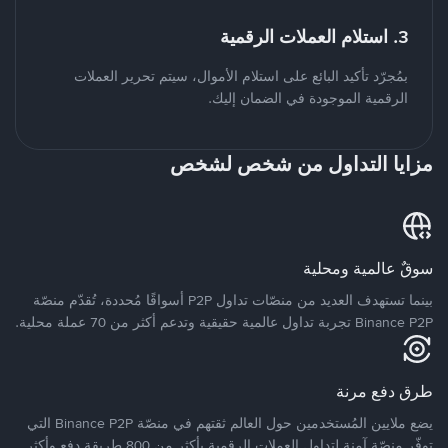
3. استلام العملات الرقمية
بمُجرّد تأكيد البائع على استلام الأموال، سيتم تحرير العملات
الرقمية الموجودة في الضمان إليك.
مزايا التداول من شخص لشخص
سوقٌ عالمية ومحلية
بينما تستهدف العديد من منصّات تداول P2P أسواقًا مُحددة، تُقدّم منصّة
Binance P2P تجربة تداول عالمية حقيقية وتدعم أكثر من 70 عملة محلية.
طرق دفع مرنة
يضع ملايين المُستخدمين حول العالم ثقتهم في منصّة Binance P2P التي
توفّر منصّة آمنة لتداول العملات الرقمية بأكثر من 800 طريقة دفع وأكثر