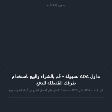
بدون إعلانات
تداول ADA بسهولة - قُم بالشراء والبيع باستخدام
طرقك المُفضّلة للدفع
قُم بمُبادلة ADA على Binance P2P. اعثر على أفضل العروض أدناه لشراء وبيع