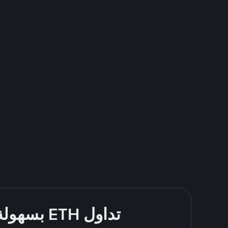
تداول ETH بسهولة - قُم بالشراء والبيع باستخدام طرقك المُفضّلة للدفع