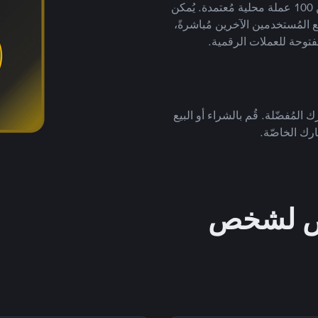
لتداول العملات الرقمية بأكثر من 800 طريقة دفع وأكثر من 100 عملة محلية مُعتمدة. يُمكن
 المُستخدمين الآخرين مُباشرةً،
فتوحة للعملات الرقمية.
 المُفضّلة. قُم بالشراء أو البيع
رك الخاصّة.
خص لشخص