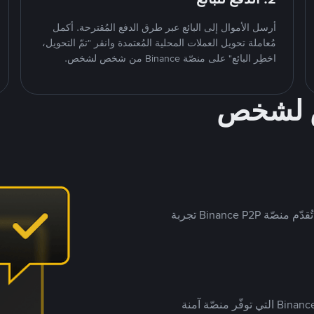
أرسل الأموال إلى البائع عبر طرق الدفع المُقترحة. أكمل
مُعاملة تحويل العملات المحلية المُعتمدة وانقر "تمّ التحويل،
اخطِر البائع" على منصّة Binance من شخص لشخص.
ص لشخص
بينما تستهدف العديد من منصّات تداول P2P أسواقًا مُحددة، تُقدّم منصّة Binance P2P تجربة
يضع ملايين المُستخدمين حول العالم ثقتهم في منصّة Binance P2P التي توفّر منصّة آمنة