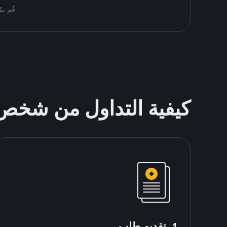
قُم بمُبادلة ETH على Binance P2P. اعثر 
كيفية التداول من شخ
1. تقديم طلب