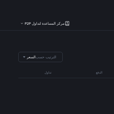
مركز المساعدة لتداول P2P
الترتيب حسب
السعر
الدفع
تداول