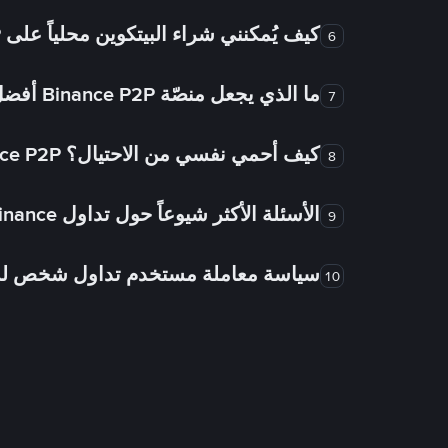
كيف يُمكنني شراء البيتكوين محلياً على Binance P2P؟
6
ما الذي يجعل منصّة Binance P2P أفضل من الأسواق الأخرى للتداول من شخص لشخص؟
7
كيف أحمي نفسي من الاحتيال؟ Binance P2P ضمان FTW!
8
الأسئلة الأكثر شيوعاً حول تداول Binance شخص لشخص
9
سياسة معاملة مستخدم تداول شخص 
10