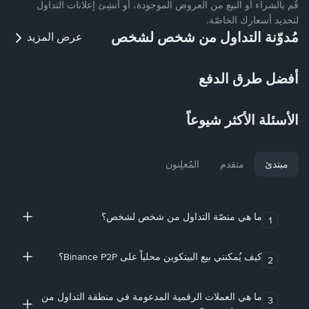
قُم بالشراء أو البيع من العروض الموجودة، أو أنشِئ إعلانات التداول
لتحديد أسعارك الخاصّة.
مُدوّنة التداول من شخص لشخص
عرض المزيد
أفضل طرق الدفع
الأسئلة الأكثر شيوعاً
مبتدئ
متقدم
المُعلِنون
ما هي منصّة التداول من شخص لشخص؟
1
كيف يُمكنني بيع البيتكوين محلياً على Binance P2P؟
2
ما هي العملات الرقمية المدعومة في منطقة التداول من
3