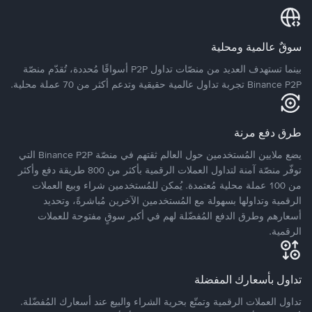
سوقٌ عالمية ومحلية
بينما تستهدف العديد من منصّات تداول P2P أسواقًا مُحددة، تُقدّم منصّة
Binance P2P تجربة تداول عالمية حقيقية وتدعم أكثر من 70 عملة محلية.
طرق دفع مرنة
يضع ملايين المُستخدمين حول العالم ثقتهم في منصّة Binance P2P التي
توفّر منصّة آمنة لتداول العملات الرقمية بأكثر من 800 طريقة دفع وأكثر
من 100 عملة محلية مُعتمدة. يُمكن للمُستخدمين شراء وبيع العملات
الرقمية وتداولها بسهولة مع المُستخدمين الآخرين مُباشرةً، وتحديد
أسعارهم وطرق الدفع المُفضّلة لهم في أكبر سوقٍ مفتوحة للعملات
الرقمية.
تداول بأسعارك المفضلة
تداول العملات الرقمية وتمتّع بحرية الشراء والبيع عند أسعارك المُفضّلة.