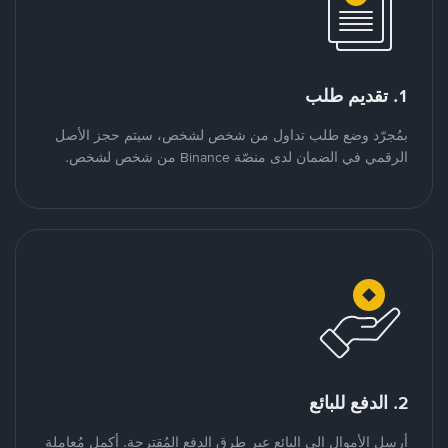
1. تقديم طلب
بمُجرّد وضع طلب تداول من شخص لشخص، سيتم حجز الأصل
الرقمي في الضمان لدى منصّة Binance من شخص لشخص.
2. الدفع للبائع
أرسل الأموال إلى البائع عبر طرق الدفع المُقترحة. أكمل مُعاملة