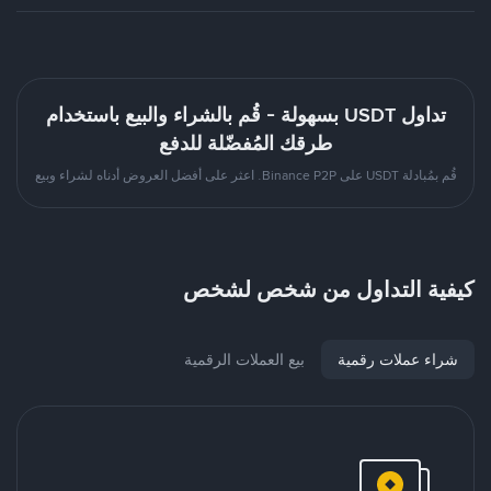
تداول USDT بسهولة - قُم بالشراء والبيع باستخدام
طرقك المُفضّلة للدفع
قُم بمُبادلة USDT على Binance P2P. اعثر على أفضل العروض أدناه لشراء وبيع
كيفية التداول من شخص لشخص
شراء عملات رقمية
بيع العملات الرقمية