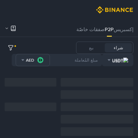
إكسبريس
P2P
صفقات خاصّة
شراء
بيع
AED
USDT