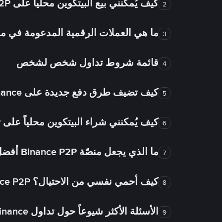
كيف يُمكنني بيع البيتكوين محلياً على Binance P2P؟
2
ما هي العملات الرقمية المدعومة في
3
قائمة شروط تداول شخص لشخص
4
كيف تضيف طرق دفع جديدة على Binance شخص لشخص؟
5
كيف يُمكنني شراء البيتكوين محلياً على Binance P2P؟
6
ما الذي يجعل منصّة Binance P2P أفضل من الأسواق الأخرى للتداول من شخص لشخص؟
7
كيف أحمي نفسي من الاحتيال؟ Binance P2P ضمان FTW!
8
الأسئلة الأكثر شيوعاً حول تداول Binance شخص لشخص
9