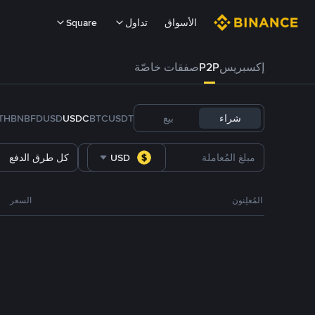
الأسواق
تداول
Square
إكسبريس
P2P
صفقات خاصّة
شراء
بيع
USDT
BTC
USDC
FDUSD
BNB
TH
USD
كل طرق الدفع
المُعلِنون
السعر