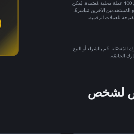
لتداول العملات الرقمية بأكثر من 800 طريقة دفع وأكثر من 100 عملة محلية مُعتمدة. يُمكن
 المُستخدمين الآخرين مُباشرةً،
فتوحة للعملات الرقمية.
 المُفضّلة. قُم بالشراء أو البيع
رك الخاصّة.
خص لشخص