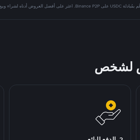
بمُبادلة USDC على Binance P2P. اعثر على أفضل العروض أدناه لشراء وبيع
ص لشخص
2. الدفع للبائع