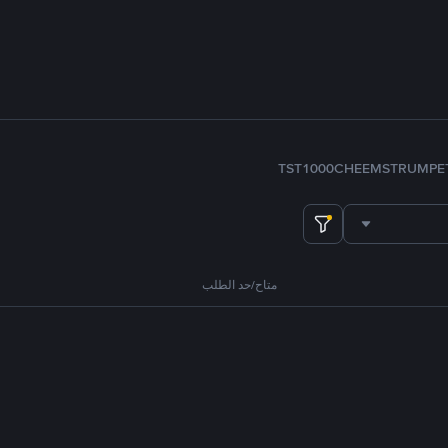
TST
1000CHEEMS
TRUMP
E
متاح/حد الطلب