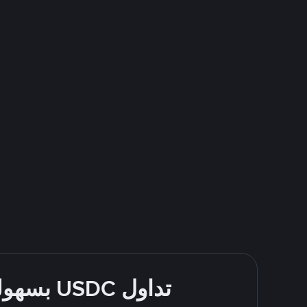
تداول USDC بسهولة - قُم بالشراء والبيع باستخدام طرقك المُفضّلة للدفع