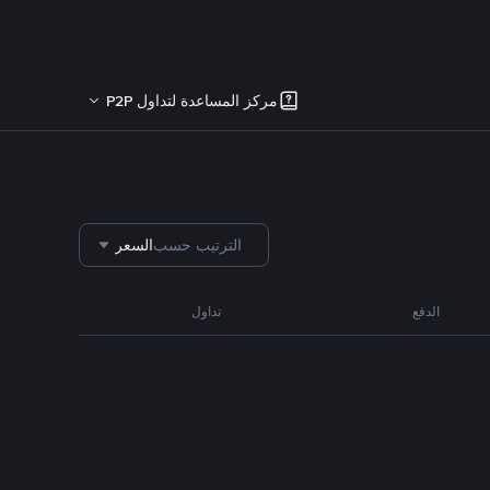
مركز المساعدة لتداول P2P
الترتيب حسب
السعر
الدفع
تداول