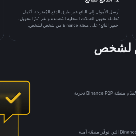
أرسل الأموال إلى البائع عبر طرق الدفع المُقترحة. أكمل
مُعاملة تحويل العملات المحلية المُعتمدة وانقر "تمّ التحويل،
اخطِر البائع" على منصّة Binance من شخص لشخص.
ص لشخص
بينما تستهدف العديد من منصّات تداول P2P أسواقًا مُحددة، تُقدّم منصّة Binance P2P تجربة
يضع ملايين المُستخدمين حول العالم ثقتهم في منصّة Binance P2P التي توفّر منصّة آمنة