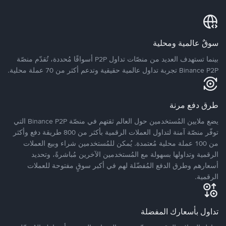
سوقٌ عالمية ومحلية
بينما تستهدف العديد من منصّات تداول P2P أسواقًا مُحددة، تُقدّم منصّة
Binance P2P تجربة تداول عالمية حقيقية وتدعم أكثر من 70 عملة محلية.
طرق دفع مرنة
يضع ملايين المُستخدمين حول العالم ثقتهم في منصّة Binance P2P التي
توفّر منصّة آمنة لتداول العملات الرقمية بأكثر من 800 طريقة دفع وأكثر
من 100 عملة محلية مُعتمدة. يُمكن للمُستخدمين شراء وبيع العملات
الرقمية وتداولها بسهولة مع المُستخدمين الآخرين مُباشرةً، وتحديد
أسعارهم وطرق الدفع المُفضّلة لهم في أكبر سوقٍ مفتوحة للعملات
الرقمية.
تداول بأسعارك المفضلة