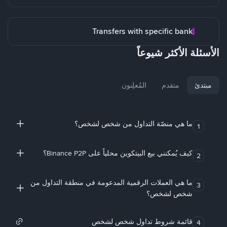
Transfers with specific bank
الأسئلة الأكثر شيوعاً
مبتدئ
متقدم
المُعلِنون
ما هي منصّة التداول من شخص لشخص؟
1
كيف يُمكنني بيع البيتكوين محلياً على Binance P2P؟
2
ما هي العملات الرقمية المدعومة في منطقة التداول من
3
شخص لشخص؟
قائمة شروط تداول شخص لشخص
4