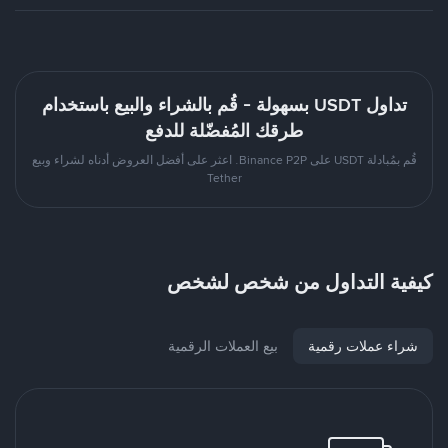
تداول USDT بسهولة - قُم بالشراء والبيع باستخدام
طرقك المُفضّلة للدفع
قُم بمُبادلة USDT على Binance P2P. اعثر على أفضل العروض أدناه لشراء وبيع
Tether
كيفية التداول من شخص لشخص
شراء عملات رقمية
بيع العملات الرقمية