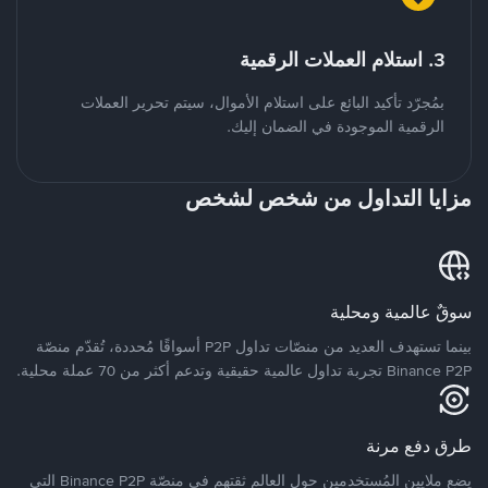
3. استلام العملات الرقمية
بمُجرّد تأكيد البائع على استلام الأموال، سيتم تحرير العملات
الرقمية الموجودة في الضمان إليك.
مزايا التداول من شخص لشخص
سوقٌ عالمية ومحلية
بينما تستهدف العديد من منصّات تداول P2P أسواقًا مُحددة، تُقدّم منصّة
Binance P2P تجربة تداول عالمية حقيقية وتدعم أكثر من 70 عملة محلية.
طرق دفع مرنة
يضع ملايين المُستخدمين حول العالم ثقتهم في منصّة Binance P2P التي