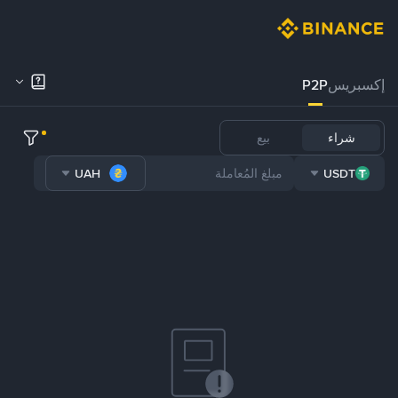
إكسبريس
P2P
شراء
بيع
UAH
USDT