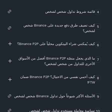
قائمة شروط تداول شخص لشخص
4
كيف تضيف طرق دفع جديدة على Binance شخص
5
لشخص؟
كيف يُمكنني شراء البيتكوين محلياً على Binance P2P؟
6
ما الذي يجعل منصّة Binance P2P أفضل من الأسواق
7
الأخرى للتداول من شخص لشخص؟
كيف أحمي نفسي من الاحتيال؟ Binance P2P ضمان
8
FTW!
الأسئلة الأكثر شيوعاً حول تداول Binance شخص لشخص
9
سياسة معاملة مستخدم تداول شخص لشخص
10