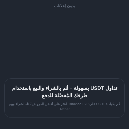
بدون إعلانات
تداول USDT بسهولة - قُم بالشراء والبيع باستخدام
طرقك المُفضّلة للدفع
قُم بمُبادلة USDT على Binance P2P. اعثر على أفضل العروض أدناه لشراء وبيع
Tether