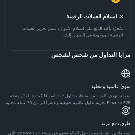
3. استلام العملات الرقمية
بمُجرّد تأكيد البائع على استلام الأموال، سيتم تحرير العملات
الرقمية الموجودة في الضمان إليك.
مزايا التداول من شخص لشخص
سوقٌ عالمية ومحلية
بينما تستهدف العديد من منصّات تداول P2P أسواقًا مُحددة، تُقدّم منصّة
Binance P2P تجربة تداول عالمية حقيقية وتدعم أكثر من 70 عملة محلية.
طرق دفع مرنة
يضع ملايين المُستخدمين حول العالم ثقتهم في منصّة Binance P2P التي