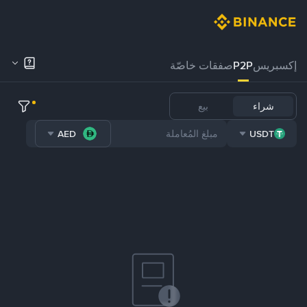
إكسبريس
P2P
صفقات خاصّة
شراء
بيع
AED
USDT