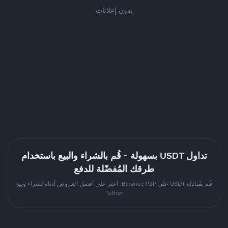
بدون إعلانات
تداول USDT بسهولة - قُم بالشراء والبيع باستخدام
طرقك المُفضّلة للدفع
قُم بمُبادلة USDT على Binance P2P. اعثر على أفضل العروض أدناه لشراء وبيع
Tether