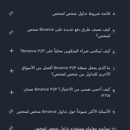
قائمة شروط تداول شخص لشخص
4
كيف تضيف طرق دفع جديدة على Binance شخص
5
لشخص؟
كيف يُمكنني شراء البيتكوين محلياً على Binance P2P؟
6
ما الذي يجعل منصّة Binance P2P أفضل من الأسواق
7
الأخرى للتداول من شخص لشخص؟
كيف أحمي نفسي من الاحتيال؟ Binance P2P ضمان
8
FTW!
الأسئلة الأكثر شيوعاً حول تداول Binance شخص لشخص
9
سياسة معاملة مستخدم تداول شخص لشخص
10