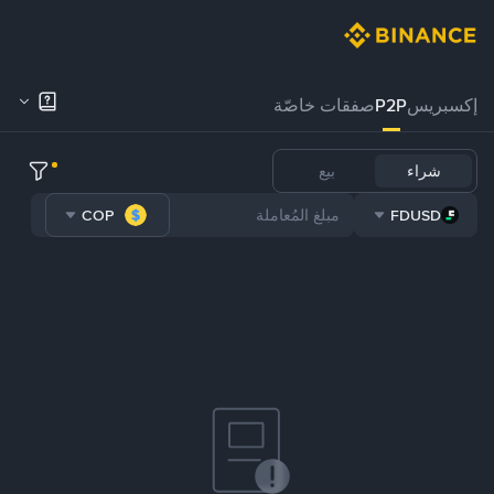
إكسبريس
P2P
صفقات خاصّة
شراء
بيع
COP
FDUSD