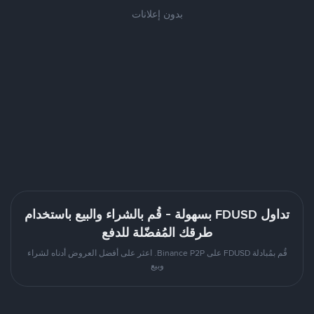
بدون إعلانات
تداول FDUSD بسهولة - قُم بالشراء والبيع باستخدام
طرقك المُفضّلة للدفع
قُم بمُبادلة FDUSD على Binance P2P. اعثر على أفضل العروض أدناه لشراء
وبيع