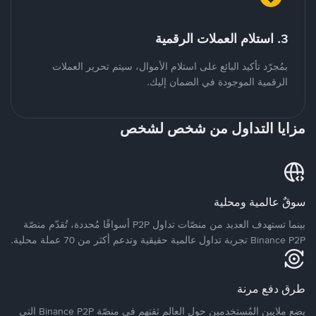
3. استلام العملات الرقمية
بمُجرّد تأكيد البائع على استلام الأموال، سيتم تحرير العملات
الرقمية الموجودة في الضمان إليك.
مزايا التداول من شخص لشخص
سوقٌ عالمية ومحلية
بينما تستهدف العديد من منصّات تداول P2P أسواقًا مُحددة، تُقدّم منصّة
Binance P2P تجربة تداول عالمية حقيقية وتدعم أكثر من 70 عملة محلية.
طرق دفع مرنة
يضع ملايين المُستخدمين حول العالم ثقتهم في منصّة Binance P2P التي