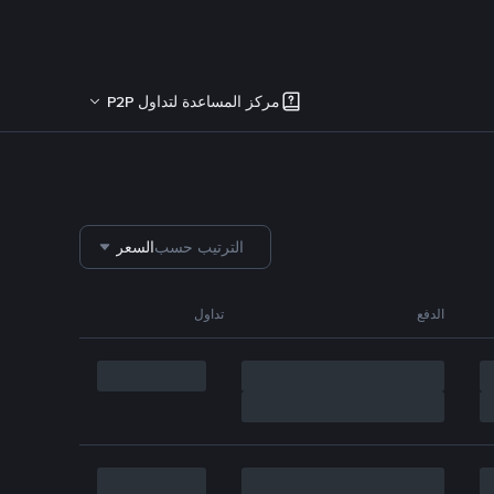
مركز المساعدة لتداول P2P
الترتيب حسب
السعر
الدفع
تداول