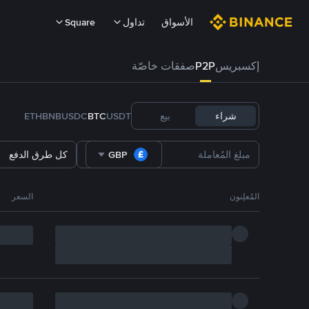
الأسواق
تداول
Square
إكسبريس
P2P
صفقات خاصّة
شراء
بيع
USDT
BTC
USDC
BNB
ETH
GBP
كل طرق الدفع
المُعلِنون
السعر