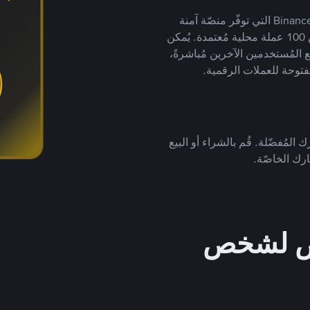
يضع ملايين المُستخدمين حول العالم ثقتهم في منصّة Binance P2P التي توفّر منصّة آمنة
لتداول العملات الرقمية بأكثر من 800 طريقة دفع وأكثر من 100 عملة محلية مُعتمدة. يُمكن
 المُستخدمين الآخرين مُباشرةً،
فتوحة للعملات الرقمية.
 المُفضّلة. قُم بالشراء أو البيع
رك الخاصّة.
خص لشخص