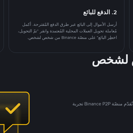
2. الدفع للبائع
أرسل الأموال إلى البائع عبر طرق الدفع المُقترحة. أكمل
مُعاملة تحويل العملات المحلية المُعتمدة وانقر "تمّ التحويل،
اخطِر البائع" على منصّة Binance من شخص لشخص.
ص لشخص
بينما تستهدف العديد من منصّات تداول P2P أسواقًا مُحددة، تُقدّم منصّة Binance P2P تجربة