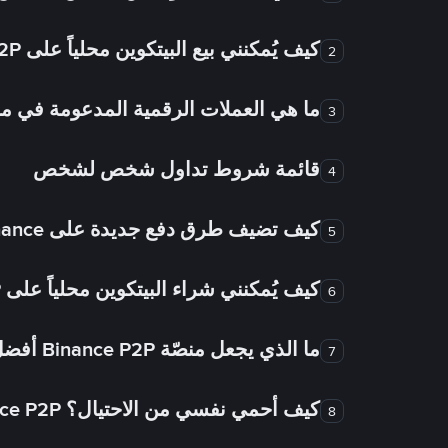
كيف يُمكنني بيع البيتكوين محلياً على Binance P2P؟
2
ما هي العملات الرقمية المدعومة في
3
قائمة شروط تداول شخص لشخص
4
كيف تضيف طرق دفع جديدة على Binance شخص لشخص؟
5
كيف يُمكنني شراء البيتكوين محلياً على Binance P2P؟
6
ما الذي يجعل منصّة Binance P2P أفضل من الأسواق الأخرى للتداول من شخص لشخص؟
7
كيف أحمي نفسي من الاحتيال؟ Binance P2P ضمان FTW!
8