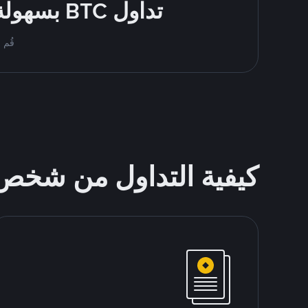
تداول BTC بسهولة - قُم بالشراء والبيع باستخدام طرقك المُفضّلة للدفع
قُم بمُبادلة BTC على ce P2P
كيفية التداول من شخ