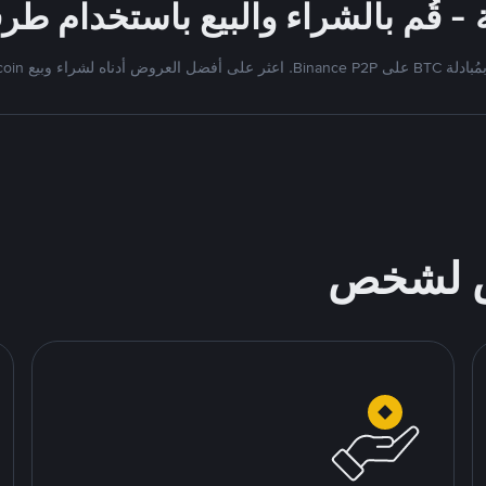
Binan. اعثر على أفضل العروض أدناه لشراء وبيع Bitcoin
ص لشخص