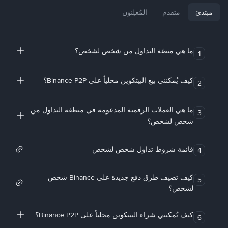
مبتدئ
متقدم
المُعلِنون
ما هي منصّة التداول من شخص لشخص؟
1
كيف يُمكنني بيع البيتكوين محلياً على Binance P2P؟
2
ما هي العملات الرقمية المدعومة في منطقة التداول من
3
شخص لشخص؟
قائمة شروط تداول شخص لشخص
4
كيف تضيف طرق دفع جديدة على Binance شخص
5
لشخص؟
كيف يُمكنني شراء البيتكوين محلياً على Binance P2P؟
6