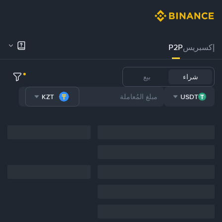
إكسبريس
P2P
شراء
بيع
KZT
USDT