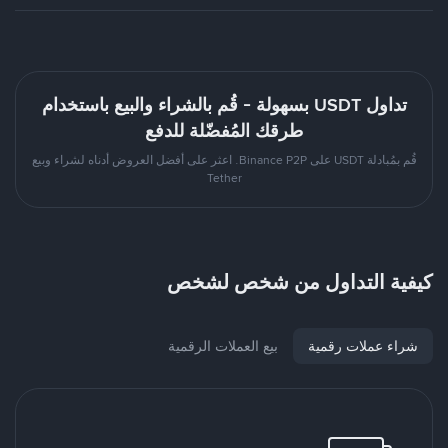
تداول USDT بسهولة - قُم بالشراء والبيع باستخدام
طرقك المُفضّلة للدفع
قُم بمُبادلة USDT على Binance P2P. اعثر على أفضل العروض أدناه لشراء وبيع
Tether
كيفية التداول من شخص لشخص
شراء عملات رقمية
بيع العملات الرقمية