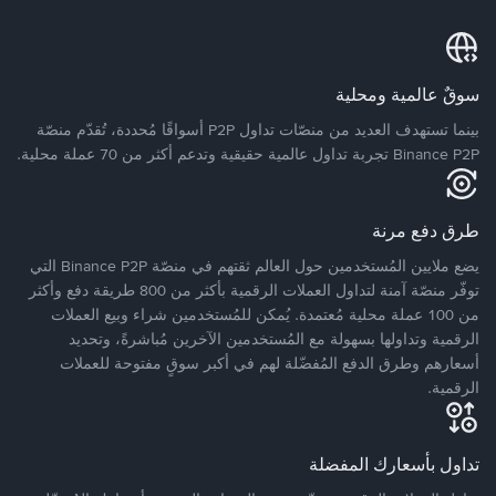
سوقٌ عالمية ومحلية
بينما تستهدف العديد من منصّات تداول P2P أسواقًا مُحددة، تُقدّم منصّة
Binance P2P تجربة تداول عالمية حقيقية وتدعم أكثر من 70 عملة محلية.
طرق دفع مرنة
يضع ملايين المُستخدمين حول العالم ثقتهم في منصّة Binance P2P التي
توفّر منصّة آمنة لتداول العملات الرقمية بأكثر من 800 طريقة دفع وأكثر
من 100 عملة محلية مُعتمدة. يُمكن للمُستخدمين شراء وبيع العملات
الرقمية وتداولها بسهولة مع المُستخدمين الآخرين مُباشرةً، وتحديد
أسعارهم وطرق الدفع المُفضّلة لهم في أكبر سوقٍ مفتوحة للعملات
الرقمية.
تداول بأسعارك المفضلة