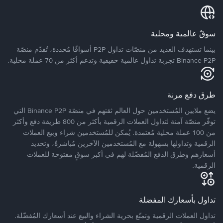
سوقٌ عالمية ومحلية
بينما تستهدف العديد من منصّات تداول P2P أسواقًا مُحددة، تُقدّم منصّة
Binance P2P تجربة تداول عالمية حقيقية وتدعم أكثر من 70 عملة محلية.
طرق دفع مرنة
يضع ملايين المُستخدمين حول العالم ثقتهم في منصّة Binance P2P التي
توفّر منصّة آمنة لتداول العملات الرقمية بأكثر من 800 طريقة دفع وأكثر
من 100 عملة محلية مُعتمدة. يُمكن للمُستخدمين شراء وبيع العملات
الرقمية وتداولها بسهولة مع المُستخدمين الآخرين مُباشرةً، وتحديد
أسعارهم وطرق الدفع المُفضّلة لهم في أكبر سوقٍ مفتوحة للعملات
الرقمية.
تداول بأسعارك المفضلة
تداول العملات الرقمية وتمتّع بحرية الشراء والبيع عند أسعارك المُفضّلة.