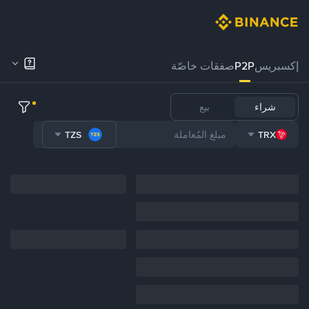
إكسبريس
P2P
صفقات خاصّة
شراء
بيع
TZS
TRX