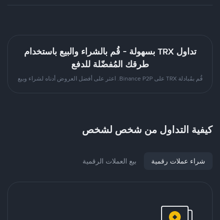
تداول TRX بسهولة - قُم بالشراء والبيع باستخدام
طرقك المُفضّلة للدفع
قُم بمُبادلة TRX على Binance P2P. اعثر على أفضل العروض أدناه لشراء وبيع
كيفية التداول من شخص لشخص
شراء عملات رقمية
بيع العملات الرقمية