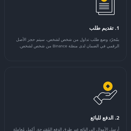
1. تقديم طلب
بمُجرّد وضع طلب تداول من شخص لشخص، سيتم حجز الأصل
الرقمي في الضمان لدى منصّة Binance من شخص لشخص.
2. الدفع للبائع
أرسل الأموال إلى البائع عبر طرق الدفع المُقترحة. أكمل مُعاملة