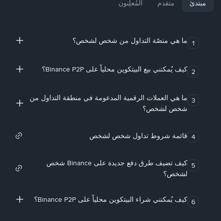
مبتدئ
متقدم
المُعلِنون
ما هي منصّة التداول من شخص لشخص؟
1
كيف يُمكنني بيع البيتكوين محلياً على Binance P2P؟
2
ما هي العملات الرقمية المدعومة في منطقة التداول من
3
شخص لشخص؟
قائمة شروط تداول شخص لشخص
4
كيف تضيف طرق دفع جديدة على Binance شخص
5
لشخص؟
كيف يُمكنني شراء البيتكوين محلياً على Binance P2P؟
6