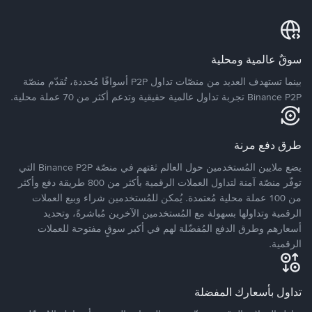
سوقٌ عالمية ومحلية
بينما تستهدف العديد من منصّات تداول P2P أسواقًا مُحددة، تُقدّم منصّة
Binance P2P تجربة تداول عالمية حقيقية وتدعم أكثر من 70 عملة محلية.
طرق دفع مرنة
يضع ملايين المُستخدمين حول العالم ثقتهم في منصّة Binance P2P التي
توفّر منصّة آمنة لتداول العملات الرقمية بأكثر من 800 طريقة دفع وأكثر
من 100 عملة محلية مُعتمدة. يُمكن للمُستخدمين شراء وبيع العملات
الرقمية وتداولها بسهولة مع المُستخدمين الآخرين مُباشرةً، وتحديد
أسعارهم وطرق الدفع المُفضّلة لهم في أكبر سوقٍ مفتوحة للعملات
الرقمية.
تداول بأسعارك المفضلة