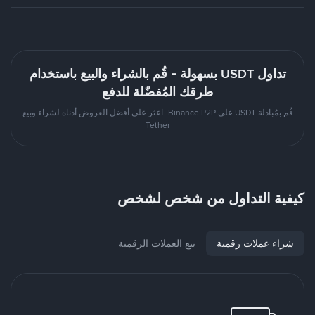
تداول USDT بسهولة - قُم بالشراء والبيع باستخدام
طرقك المُفضّلة للدفع
قُم بمُبادلة USDT على Binance P2P. اعثر على أفضل العروض أدناه لشراء وبيع
Tether
كيفية التداول من شخص لشخص
شراء عملات رقمية
بيع العملات الرقمية