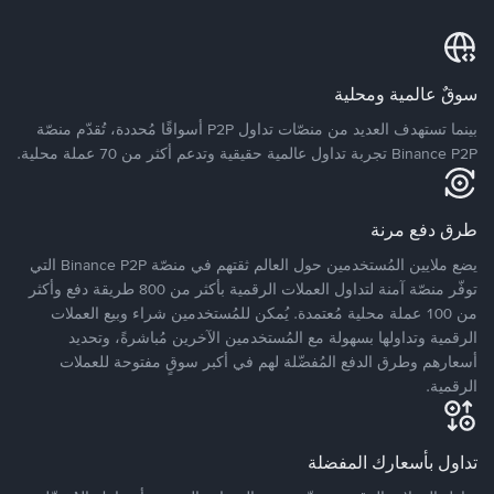
سوقٌ عالمية ومحلية
بينما تستهدف العديد من منصّات تداول P2P أسواقًا مُحددة، تُقدّم منصّة
Binance P2P تجربة تداول عالمية حقيقية وتدعم أكثر من 70 عملة محلية.
طرق دفع مرنة
يضع ملايين المُستخدمين حول العالم ثقتهم في منصّة Binance P2P التي
توفّر منصّة آمنة لتداول العملات الرقمية بأكثر من 800 طريقة دفع وأكثر
من 100 عملة محلية مُعتمدة. يُمكن للمُستخدمين شراء وبيع العملات
الرقمية وتداولها بسهولة مع المُستخدمين الآخرين مُباشرةً، وتحديد
أسعارهم وطرق الدفع المُفضّلة لهم في أكبر سوقٍ مفتوحة للعملات
الرقمية.
تداول بأسعارك المفضلة