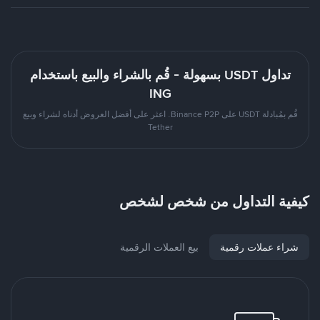
تداول USDT بسهولة - قُم بالشراء والبيع باستخدام
ING
قُم بمُبادلة USDT على Binance P2P. اعثر على أفضل العروض أدناه لشراء وبيع
Tether
كيفية التداول من شخص لشخص
شراء عملات رقمية
بيع العملات الرقمية