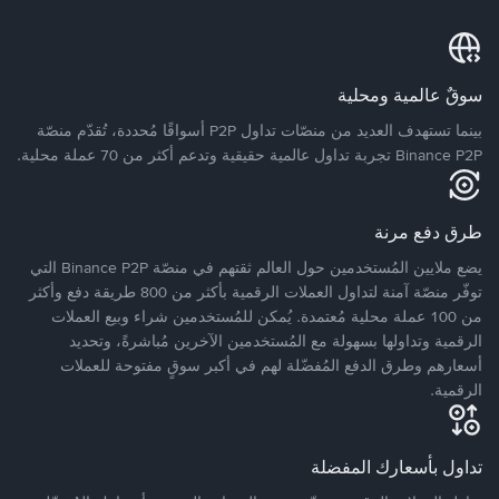
سوقٌ عالمية ومحلية
بينما تستهدف العديد من منصّات تداول P2P أسواقًا مُحددة، تُقدّم منصّة
Binance P2P تجربة تداول عالمية حقيقية وتدعم أكثر من 70 عملة محلية.
طرق دفع مرنة
يضع ملايين المُستخدمين حول العالم ثقتهم في منصّة Binance P2P التي
توفّر منصّة آمنة لتداول العملات الرقمية بأكثر من 800 طريقة دفع وأكثر
من 100 عملة محلية مُعتمدة. يُمكن للمُستخدمين شراء وبيع العملات
الرقمية وتداولها بسهولة مع المُستخدمين الآخرين مُباشرةً، وتحديد
أسعارهم وطرق الدفع المُفضّلة لهم في أكبر سوقٍ مفتوحة للعملات
الرقمية.
تداول بأسعارك المفضلة