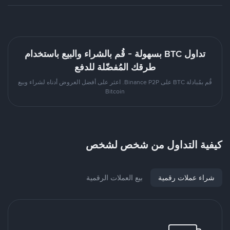
تداول BTC بسهولة - قُم بالشراء والبيع باستخدام
طرقك المُفضّلة للدفع
قُم بمُبادلة BTC على Binance P2P. اعثر على أفضل العروض أدناه لشراء وبيع
Bitcoin
كيفية التداول من شخص لشخص
شراء عملات رقمية
بيع العملات الرقمية