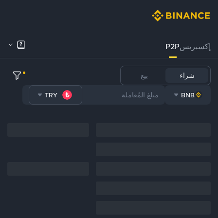
إكسبريس
P2P
شراء
بيع
TRY
BNB