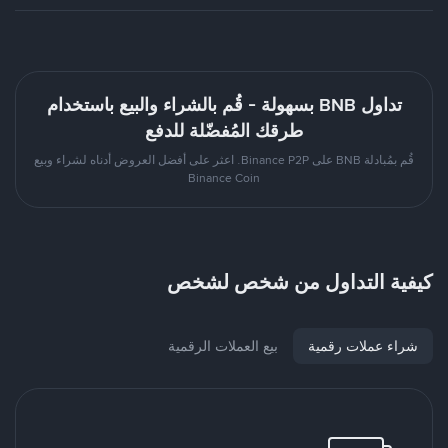
تداول BNB بسهولة - قُم بالشراء والبيع باستخدام
طرقك المُفضّلة للدفع
قُم بمُبادلة BNB على Binance P2P. اعثر على أفضل العروض أدناه لشراء وبيع
Binance Coin
كيفية التداول من شخص لشخص
شراء عملات رقمية
بيع العملات الرقمية