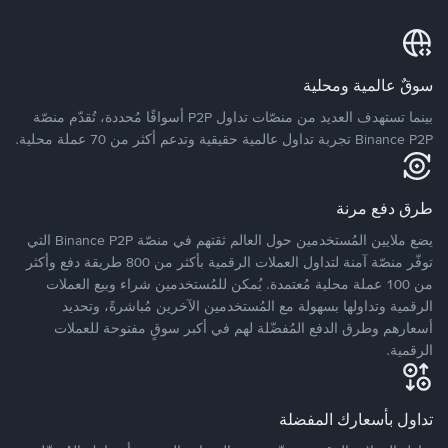
سوقٌ عالمية ومحلية
بينما تستهدف العديد من منصّات تداول P2P أسواقًا مُحددة، تُقدّم منصّة
Binance P2P تجربة تداول عالمية حقيقية وتدعم أكثر من 70 عملة محلية.
طرق دفع مرنة
يضع ملايين المُستخدمين حول العالم ثقتهم في منصّة Binance P2P التي
توفّر منصّة آمنة لتداول العملات الرقمية بأكثر من 800 طريقة دفع وأكثر
من 100 عملة محلية مُعتمدة. يُمكن للمُستخدمين شراء وبيع العملات
الرقمية وتداولها بسهولة مع المُستخدمين الآخرين مُباشرةً، وتحديد
أسعارهم وطرق الدفع المُفضّلة لهم في أكبر سوقٍ مفتوحة للعملات
الرقمية.
تداول بأسعارك المفضلة