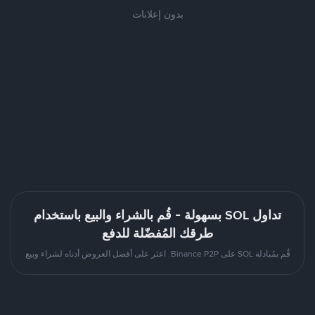
بدون إعلانات
تداول SOL بسهولة - قُم بالشراء والبيع باستخدام
طرقك المُفضّلة للدفع
قُم بمُبادلة SOL على Binance P2P. اعثر على أفضل العروض أدناه لشراء وبيع