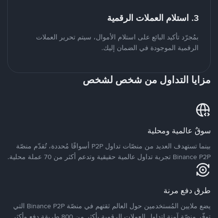
3. استلام العملات الرقمية
بمُجرّد تأكيد البائع على استلام الأموال، سيتم تحرير العملات
الرقمية الموجودة في الضمان إليك.
مزايا التداول من شخص لشخص
سوقٌ عالمية ومحلية
بينما تستهدف العديد من منصّات تداول P2P أسواقًا مُحددة، تُقدّم منصّة
Binance P2P تجربة تداول عالمية حقيقية وتدعم أكثر من 70 عملة محلية.
طرق دفع مرنة
يضع ملايين المُستخدمين حول العالم ثقتهم في منصّة Binance P2P التي
توفّر منصّة آمنة لتداول العملات الرقمية بأكثر من 800 طريقة دفع وأكثر