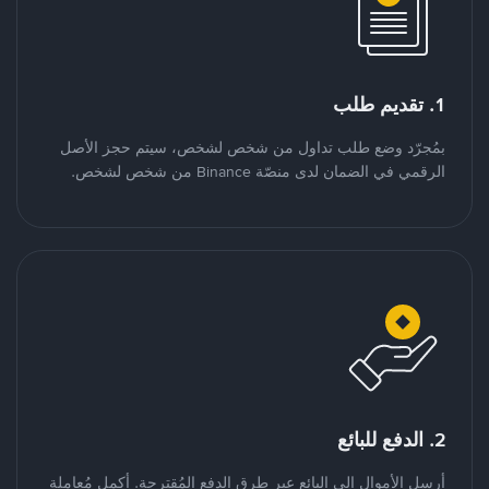
1. تقديم طلب
بمُجرّد وضع طلب تداول من شخص لشخص، سيتم حجز الأصل
الرقمي في الضمان لدى منصّة Binance من شخص لشخص.
2. الدفع للبائع
أرسل الأموال إلى البائع عبر طرق الدفع المُقترحة. أكمل مُعاملة