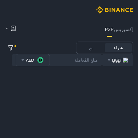
إكسبريس
P2P
شراء
بيع
AED
USDT