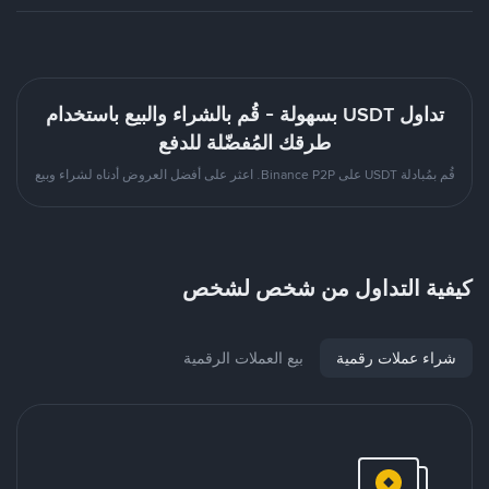
تداول USDT بسهولة - قُم بالشراء والبيع باستخدام
طرقك المُفضّلة للدفع
قُم بمُبادلة USDT على Binance P2P. اعثر على أفضل العروض أدناه لشراء وبيع
كيفية التداول من شخص لشخص
شراء عملات رقمية
بيع العملات الرقمية