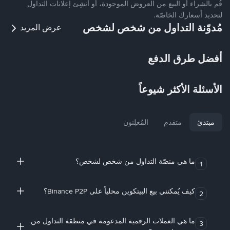
قُم بالشراء أو البيع من العروض الموجودة، أو أنشِئ إعلانات التداول
لتحديد أسعارك الخاصّة.
مُدوّنة التداول من شخص لشخص
عرض المزيد
أفضل طرق الدفع
الأسئلة الأكثر شيوعاً
مبتدئ
متقدم
المُعلِنون
ما هي منصّة التداول من شخص لشخص؟
1
كيف يُمكنني بيع البيتكوين محلياً على Binance P2P؟
2
ما هي العملات الرقمية المدعومة في منطقة التداول من
3