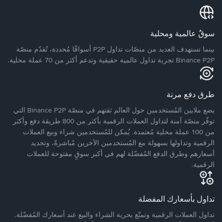
سوقٌ عالمية ومحلية
بينما تستهدف العديد من منصّات تداول P2P أسواقًا مُحددة، تُقدّم منصّة
Binance P2P تجربة تداول عالمية حقيقية وتدعم أكثر من 70 عملة محلية.
طرق دفع مرنة
يضع ملايين المُستخدمين حول العالم ثقتهم في منصّة Binance P2P التي
توفّر منصّة آمنة لتداول العملات الرقمية بأكثر من 800 طريقة دفع وأكثر
من 100 عملة محلية مُعتمدة. يُمكن للمُستخدمين شراء وبيع العملات
الرقمية وتداولها بسهولة مع المُستخدمين الآخرين مُباشرةً، وتحديد
أسعارهم وطرق الدفع المُفضّلة لهم في أكبر سوقٍ مفتوحة للعملات
الرقمية.
تداول بأسعارك المفضلة
تداول العملات الرقمية وتمتّع بحرية الشراء والبيع عند أسعارك المُفضّلة.