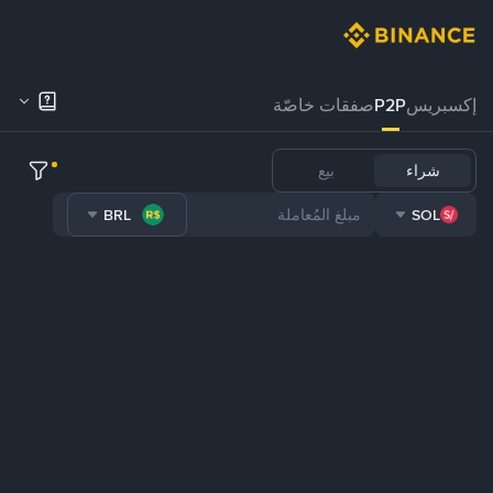
إكسبريس
P2P
صفقات خاصّة
شراء
بيع
BRL
SOL