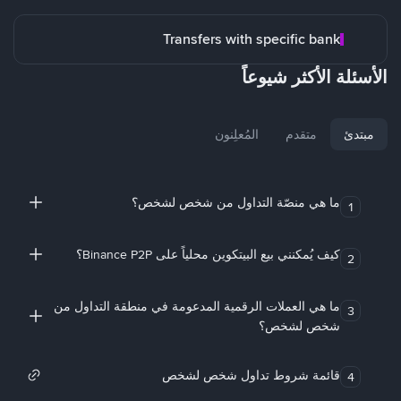
Transfers with specific bank
الأسئلة الأكثر شيوعاً
مبتدئ
متقدم
المُعلِنون
ما هي منصّة التداول من شخص لشخص؟
1
كيف يُمكنني بيع البيتكوين محلياً على Binance P2P؟
2
ما هي العملات الرقمية المدعومة في منطقة التداول من
3
شخص لشخص؟
قائمة شروط تداول شخص لشخص
4