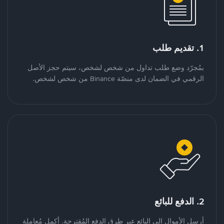
1. تقديم طلب
بمُجرّد وضع طلب تداول من شخص لشخص، سيتم حجز الأصل
الرقمي في الضمان لدى منصّة Binance من شخص لشخص.
2. الدفع للبائع
أرسل الأموال إلى البائع عبر طرق الدفع المُقترحة. أكمل مُعاملة