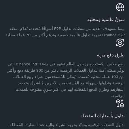
سوقٌ عالمية ومحلية
بينما تستهدف العديد من منصّات تداول P2P أسواقًا مُحددة، تُقدّم منصّة
Binance P2P تجربة تداول عالمية حقيقية وتدعم أكثر من 70 عملة محلية.
طرق دفع مرنة
يضع ملايين المُستخدمين حول العالم ثقتهم في منصّة Binance P2P التي
توفّر منصّة آمنة لتداول العملات الرقمية بأكثر من 800 طريقة دفع وأكثر
من 100 عملة محلية مُعتمدة. يُمكن للمُستخدمين شراء وبيع العملات
الرقمية وتداولها بسهولة مع المُستخدمين الآخرين مُباشرةً، وتحديد
أسعارهم وطرق الدفع المُفضّلة لهم في أكبر سوقٍ مفتوحة للعملات
الرقمية.
تداول بأسعارك المفضلة
تداول العملات الرقمية وتمتّع بحرية الشراء والبيع عند أسعارك المُفضّلة.