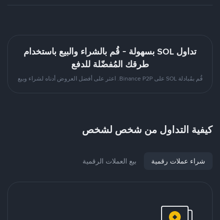
تداول SOL بسهولة - قُم بالشراء والبيع باستخدام
طرقك المُفضّلة للدفع
قُم بمُبادلة SOL على Binance P2P. اعثر على أفضل العروض أدناه لشراء وبيع
كيفية التداول من شخص لشخص
شراء عملات رقمية
بيع العملات الرقمية