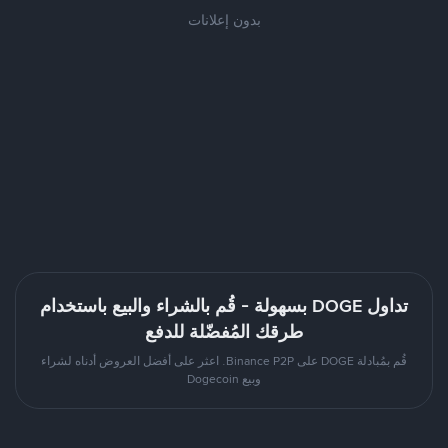
بدون إعلانات
تداول DOGE بسهولة - قُم بالشراء والبيع باستخدام
طرقك المُفضّلة للدفع
قُم بمُبادلة DOGE على Binance P2P. اعثر على أفضل العروض أدناه لشراء
وبيع Dogecoin