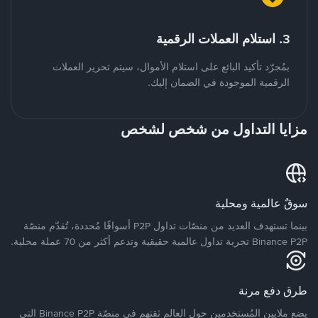
3. استلام العملات الرقمية
بمُجرّد تأكيد البائع على استلام الأموال، سيتم تحرير العملات
الرقمية الموجودة في الضمان إليك.
مزايا التداول من شخص لشخص
سوقٌ عالمية ومحلية
بينما تستهدف العديد من منصّات تداول P2P أسواقًا مُحددة، تُقدّم منصّة
Binance P2P تجربة تداول عالمية حقيقية وتدعم أكثر من 70 عملة محلية.
طرق دفع مرنة
يضع ملايين المُستخدمين حول العالم ثقتهم في منصّة Binance P2P التي