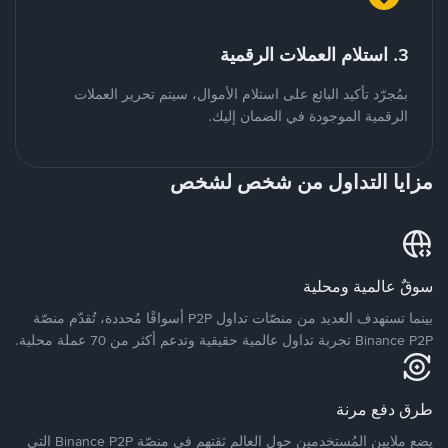
3. استلام العملات الرقمية
بمُجرّد تأكيد البائع على استلام الأموال، سيتم تحرير العملات
الرقمية الموجودة في الضمان إليك.
مزايا التداول من شخص لشخص
سوقٌ عالمية ومحلية
بينما تستهدف العديد من منصّات تداول P2P أسواقًا مُحددة، تُقدّم منصّة
Binance P2P تجربة تداول عالمية حقيقية وتدعم أكثر من 70 عملة محلية.
طرق دفع مرنة
يضع ملايين المُستخدمين حول العالم ثقتهم في منصّة Binance P2P التي