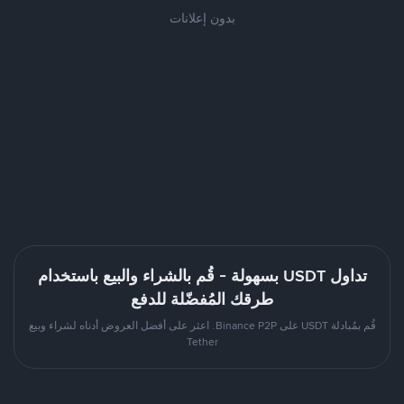
بدون إعلانات
تداول USDT بسهولة - قُم بالشراء والبيع باستخدام
طرقك المُفضّلة للدفع
قُم بمُبادلة USDT على Binance P2P. اعثر على أفضل العروض أدناه لشراء وبيع
Tether