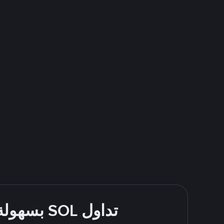
تداول SOL بسهولة - قُم بالشراء والبيع باستخدام طرقك المُفضّلة للدفع