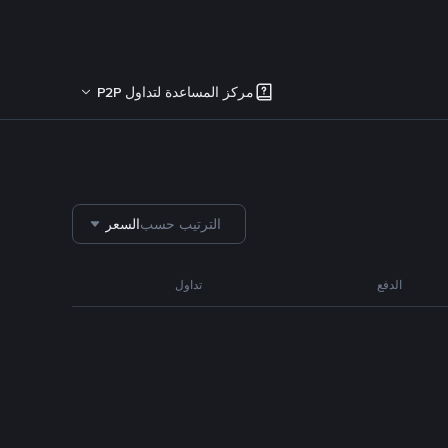
مركز المساعدة لتداول P2P
الترتيب حسب
السعر
الدفع
تداول