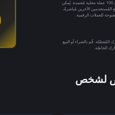
لتداول العملات الرقمية بأكثر من 800 طريقة دفع وأكثر من 100 عملة محلية مُعتمدة. يُمكن
 المُستخدمين الآخرين مُباشرةً،
فتوحة للعملات الرقمية.
 المُفضّلة. قُم بالشراء أو البيع
رك الخاصّة.
خص لشخص