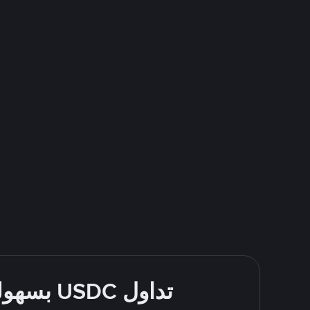
تداول USDC بسهولة - قُم بالشراء والبيع باستخدام طرقك المُفضّلة للدفع