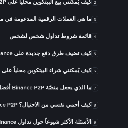
كيف يُمكنني بيع البيتكوين محلياً على Binance P2P؟
2
ما هي العملات الرقمية المدعومة في
3
قائمة شروط تداول شخص لشخص
4
كيف تضيف طرق دفع جديدة على Binance شخص لشخص؟
5
كيف يُمكنني شراء البيتكوين محلياً على Binance P2P؟
6
ما الذي يجعل منصّة Binance P2P أفضل من الأسواق الأخرى للتداول من شخص لشخص؟
7
كيف أحمي نفسي من الاحتيال؟ Binance P2P ضمان FTW!
8
الأسئلة الأكثر شيوعاً حول تداول Binance شخص لشخص
9