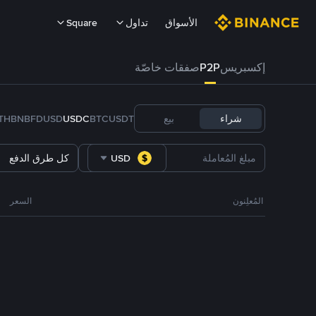
الأسواق
تداول
Square
إكسبريس
P2P
صفقات خاصّة
شراء
بيع
USDT
BTC
USDC
FDUSD
BNB
TH
USD
كل طرق الدفع
المُعلِنون
السعر