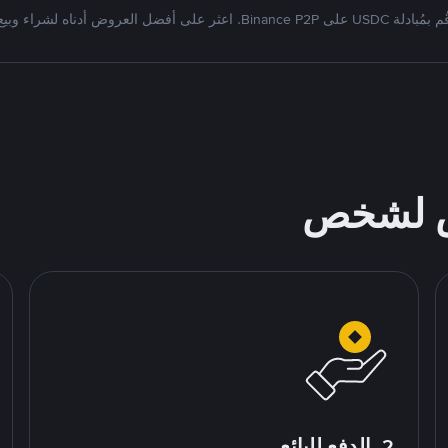
بمُبادلة USDC على Binance P2P. اعثر على أفضل العروض أدناه لشراء وبيع
ص لشخص
2. الدفع للبائع