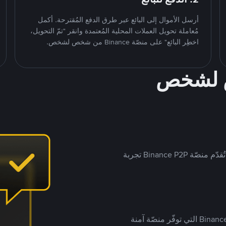
أرسل الأموال إلى البائع عبر طرق الدفع المُقترحة. أكمل
مُعاملة تحويل العملات المحلية المُعتمدة وانقر "تمّ التحويل،
اخطِر البائع" على منصّة Binance من شخص لشخص.
ص لشخص
بينما تستهدف العديد من منصّات تداول P2P أسواقًا مُحددة، تُقدّم منصّة Binance P2P تجربة
يضع ملايين المُستخدمين حول العالم ثقتهم في منصّة Binance P2P التي توفّر منصّة آمنة