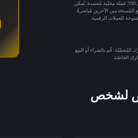
لتداول العملات الرقمية بأكثر من 800 طريقة دفع وأكثر من 100 عملة محلية مُعتمدة. يُمكن
 المُستخدمين الآخرين مُباشرةً،
فتوحة للعملات الرقمية.
 المُفضّلة. قُم بالشراء أو البيع
رك الخاصّة.
خص لشخص