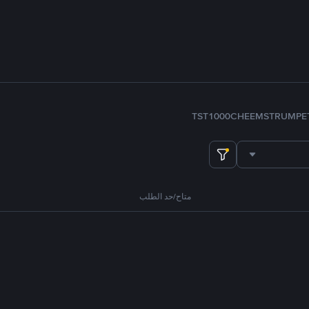
TST
1000CHEEMS
TRUMP
E
متاح/حد الطلب