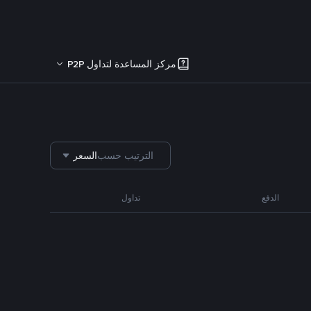
مركز المساعدة لتداول P2P
الترتيب حسب
السعر
الدفع
تداول