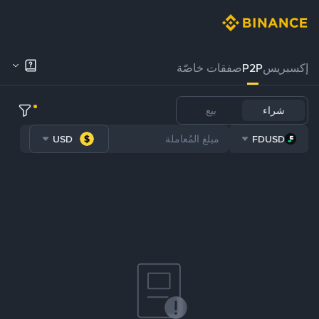
إكسبريس
P2P
صفقات خاصّة
شراء
بيع
USD
FDUSD