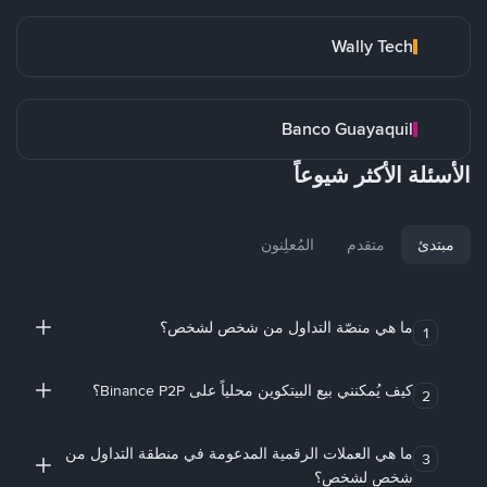
Wally Tech
Banco Guayaquil
الأسئلة الأكثر شيوعاً
مبتدئ
متقدم
المُعلِنون
ما هي منصّة التداول من شخص لشخص؟
1
كيف يُمكنني بيع البيتكوين محلياً على Binance P2P؟
2
ما هي العملات الرقمية المدعومة في منطقة التداول من
3
شخص لشخص؟