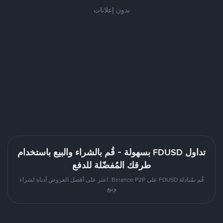
بدون إعلانات
تداول FDUSD بسهولة - قُم بالشراء والبيع باستخدام
طرقك المُفضّلة للدفع
قُم بمُبادلة FDUSD على Binance P2P. اعثر على أفضل العروض أدناه لشراء
وبيع