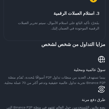
3. استلام العملات الرقمية
بمُجرّد تأكيد البائع على استلام الأموال، سيتم تحرير العملات
الرقمية الموجودة في الضمان إليك.
مزايا التداول من شخص لشخص
سوقٌ عالمية ومحلية
بينما تستهدف العديد من منصّات تداول P2P أسواقًا مُحددة، تُقدّم منصّة
Binance P2P تجربة تداول عالمية حقيقية وتدعم أكثر من 70 عملة محلية.
طرق دفع مرنة
يضع ملايين المُستخدمين حول العالم ثقتهم في منصّة Binance P2P التي