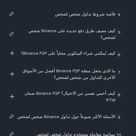
قائمة شروط تداول شخص لشخص
4
كيف تضيف طرق دفع جديدة على Binance شخص
5
لشخص؟
كيف يُمكنني شراء البيتكوين محلياً على Binance P2P؟
6
ما الذي يجعل منصّة Binance P2P أفضل من الأسواق
7
الأخرى للتداول من شخص لشخص؟
كيف أحمي نفسي من الاحتيال؟ Binance P2P ضمان
8
FTW!
الأسئلة الأكثر شيوعاً حول تداول Binance شخص لشخص
9
سياسة معاملة مستخدم تداول شخص لشخص
10