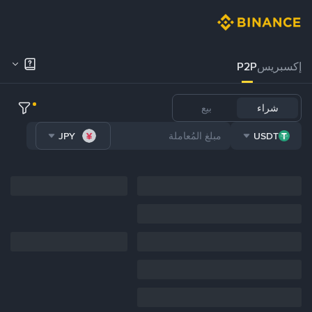
إكسبريس
P2P
شراء
بيع
JPY
USDT