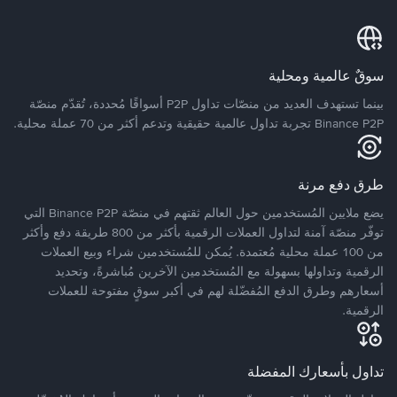
سوقٌ عالمية ومحلية
بينما تستهدف العديد من منصّات تداول P2P أسواقًا مُحددة، تُقدّم منصّة
Binance P2P تجربة تداول عالمية حقيقية وتدعم أكثر من 70 عملة محلية.
طرق دفع مرنة
يضع ملايين المُستخدمين حول العالم ثقتهم في منصّة Binance P2P التي
توفّر منصّة آمنة لتداول العملات الرقمية بأكثر من 800 طريقة دفع وأكثر
من 100 عملة محلية مُعتمدة. يُمكن للمُستخدمين شراء وبيع العملات
الرقمية وتداولها بسهولة مع المُستخدمين الآخرين مُباشرةً، وتحديد
أسعارهم وطرق الدفع المُفضّلة لهم في أكبر سوقٍ مفتوحة للعملات
الرقمية.
تداول بأسعارك المفضلة