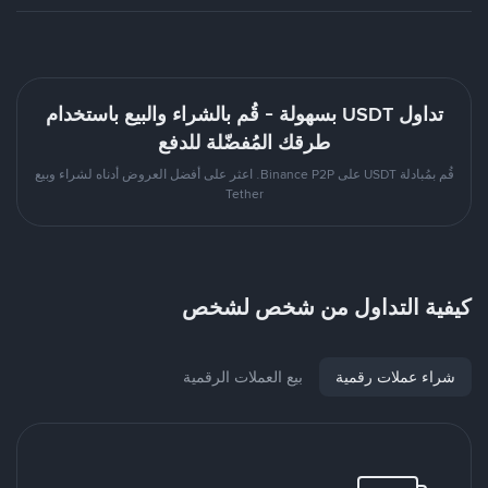
تداول USDT بسهولة - قُم بالشراء والبيع باستخدام
طرقك المُفضّلة للدفع
قُم بمُبادلة USDT على Binance P2P. اعثر على أفضل العروض أدناه لشراء وبيع
Tether
كيفية التداول من شخص لشخص
شراء عملات رقمية
بيع العملات الرقمية