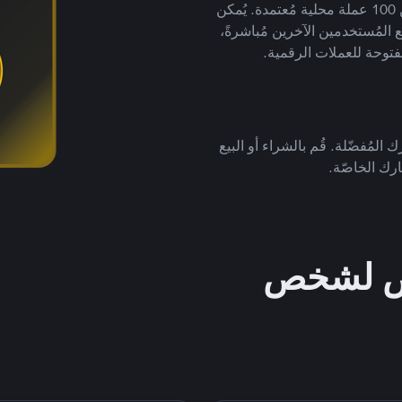
لتداول العملات الرقمية بأكثر من 800 طريقة دفع وأكثر من 100 عملة محلية مُعتمدة. يُمكن
 المُستخدمين الآخرين مُباشرةً،
فتوحة للعملات الرقمية.
 المُفضّلة. قُم بالشراء أو البيع
رك الخاصّة.
خص لشخص