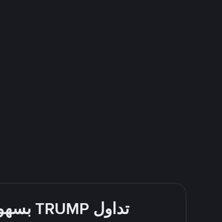
تداول TRUMP بسهولة - قُم بالشراء والبيع باستخدام طرقك المُفضّلة للدفع