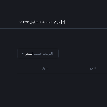
مركز المساعدة لتداول P2P
الترتيب حسب
السعر
الدفع
تداول