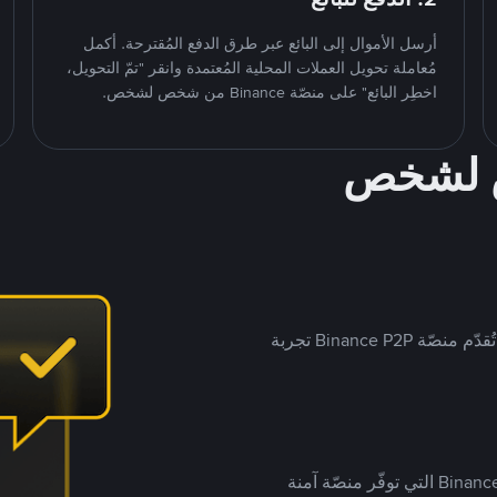
أرسل الأموال إلى البائع عبر طرق الدفع المُقترحة. أكمل
مُعاملة تحويل العملات المحلية المُعتمدة وانقر "تمّ التحويل،
اخطِر البائع" على منصّة Binance من شخص لشخص.
ص لشخص
بينما تستهدف العديد من منصّات تداول P2P أسواقًا مُحددة، تُقدّم منصّة Binance P2P تجربة
يضع ملايين المُستخدمين حول العالم ثقتهم في منصّة Binance P2P التي توفّر منصّة آمنة