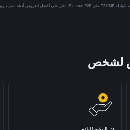
دلة TRUMP على Binance P2P. اعثر على أفضل العروض أدناه لشراء وبيع
ص لشخص
2. الدفع للبائع