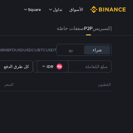
الأسواق
تداول
Square
إكسبريس
P2P
صفقات خاصّة
شراء
بيع
USDT
BTC
U
USDC
FDUSD
BNB
H
IDR
كل طرق الدفع
المُعلِنون
السعر