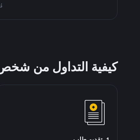
قُم بمُبا
كيفية التداول من شخ
1. تقديم طلب