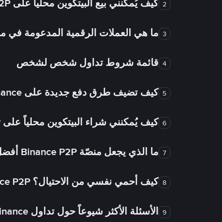
كيف يُمكنني بيع البيتكوين محلياً على Binance P2P؟
2
ما هي العملات الرقمية المدعومة في
3
قائمة شروط تداول شخص لشخص
4
كيف تضيف طرق دفع جديدة على Binance شخص لشخص؟
5
كيف يُمكنني شراء البيتكوين محلياً على Binance P2P؟
6
ما الذي يجعل منصّة Binance P2P أفضل من الأسواق الأخرى للتداول من شخص لشخص؟
7
كيف أحمي نفسي من الاحتيال؟ Binance P2P ضمان FTW!
8
الأسئلة الأكثر شيوعاً حول تداول Binance شخص لشخص
9