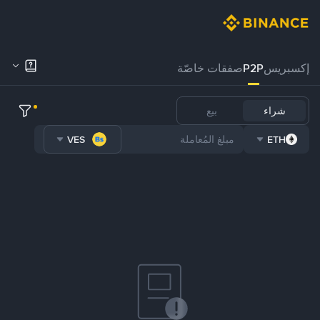
إكسبريس
P2P
صفقات خاصّة
شراء
بيع
VES
ETH