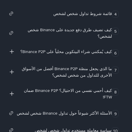
قائمة شروط تداول شخص لشخص
4
كيف تضيف طرق دفع جديدة على Binance شخص
5
لشخص؟
كيف يُمكنني شراء البيتكوين محلياً على Binance P2P؟
6
ما الذي يجعل منصّة Binance P2P أفضل من الأسواق
7
الأخرى للتداول من شخص لشخص؟
كيف أحمي نفسي من الاحتيال؟ Binance P2P ضمان
8
FTW!
الأسئلة الأكثر شيوعاً حول تداول Binance شخص لشخص
9
سياسة معاملة مستخدم تداول شخص لشخص
10