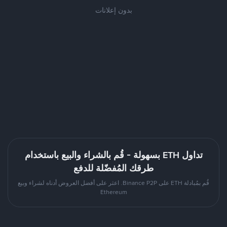
بدون إعلانات
تداول ETH بسهولة - قُم بالشراء والبيع باستخدام
طرقك المُفضّلة للدفع
قُم بمُبادلة ETH على Binance P2P. اعثر على أفضل العروض أدناه لشراء وبيع
Ethereum