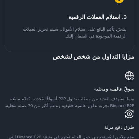
3. استلام العملات الرقمية
بمُجرّد تأكيد البائع على استلام الأموال، سيتم تحرير العملات
الرقمية الموجودة في الضمان إليك.
مزايا التداول من شخص لشخص
سوقٌ عالمية ومحلية
بينما تستهدف العديد من منصّات تداول P2P أسواقًا مُحددة، تُقدّم منصّة
Binance P2P تجربة تداول عالمية حقيقية وتدعم أكثر من 70 عملة محلية.
طرق دفع مرنة
يضع ملايين المُستخدمين حول العالم ثقتهم في منصّة Binance P2P التي