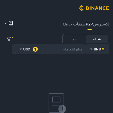
إكسبريس
P2P
صفقات خاصّة
شراء
بيع
USD
BNB