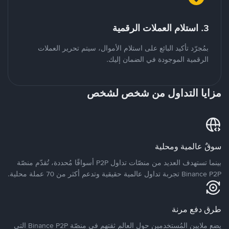
3. استلام العملات الرقمية
بمُجرّد تأكيد البائع على استلام الأموال، سيتم تحرير العملات
الرقمية الموجودة في الضمان إليك.
مزايا التداول من شخص لشخص
سوقٌ عالمية ومحلية
بينما تستهدف العديد من منصّات تداول P2P أسواقًا مُحددة، تُقدّم منصّة
Binance P2P تجربة تداول عالمية حقيقية وتدعم أكثر من 70 عملة محلية.
طرق دفع مرنة
يضع ملايين المُستخدمين حول العالم ثقتهم في منصّة Binance P2P التي