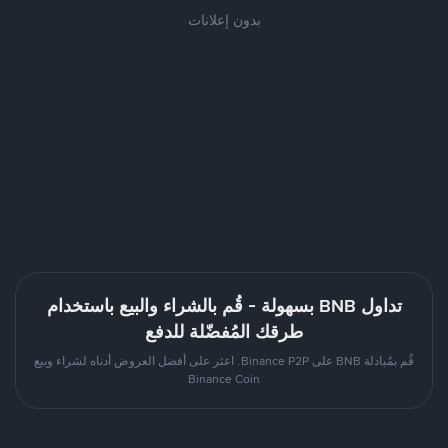
بدون إعلانات
تداول BNB بسهولة - قُم بالشراء والبيع باستخدام
طرقك المُفضّلة للدفع
قُم بمُبادلة BNB على Binance P2P. اعثر على أفضل العروض أدناه لشراء وبيع
Binance Coin