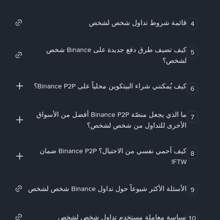
قائمة شروط تداول شخص لشخص
4
كيف تضيف طرق دفع جديدة على Binance شخص
5
لشخص؟
كيف يُمكنني شراء البيتكوين محلياً على Binance P2P؟
6
ما الذي يجعل منصّة Binance P2P أفضل من الأسواق
7
الأخرى للتداول من شخص لشخص؟
كيف أحمي نفسي من الاحتيال؟ Binance P2P ضمان
8
FTW!
الأسئلة الأكثر شيوعاً حول تداول Binance شخص لشخص
9
سياسة معاملة مستخدم تداول شخص لشخص
10