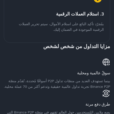
3. استلام العملات الرقمية
بمُجرّد تأكيد البائع على استلام الأموال، سيتم تحرير العملات
الرقمية الموجودة في الضمان إليك.
مزايا التداول من شخص لشخص
سوقٌ عالمية ومحلية
بينما تستهدف العديد من منصّات تداول P2P أسواقًا مُحددة، تُقدّم منصّة
Binance P2P تجربة تداول عالمية حقيقية وتدعم أكثر من 70 عملة محلية.
طرق دفع مرنة
يضع ملايين المُستخدمين حول العالم ثقتهم في منصّة Binance P2P التي