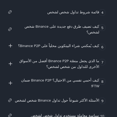
قائمة شروط تداول شخص لشخص
4
كيف تضيف طرق دفع جديدة على Binance شخص
5
لشخص؟
كيف يُمكنني شراء البيتكوين محلياً على Binance P2P؟
6
ما الذي يجعل منصّة Binance P2P أفضل من الأسواق
7
الأخرى للتداول من شخص لشخص؟
كيف أحمي نفسي من الاحتيال؟ Binance P2P ضمان
8
FTW!
الأسئلة الأكثر شيوعاً حول تداول Binance شخص لشخص
9
سياسة معاملة مستخدم تداول شخص لشخص
10