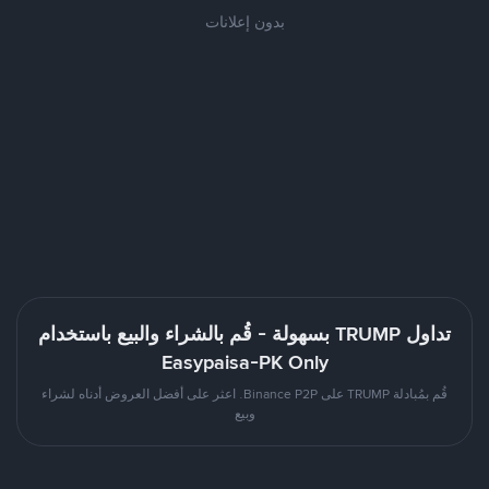
بدون إعلانات
تداول TRUMP بسهولة - قُم بالشراء والبيع باستخدام
Easypaisa-PK Only
قُم بمُبادلة TRUMP على Binance P2P. اعثر على أفضل العروض أدناه لشراء
وبيع