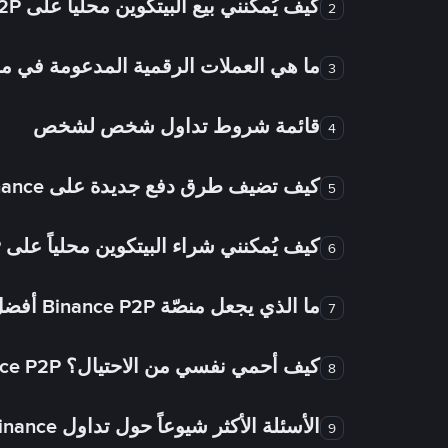
كيف يُمكنني بيع البيتكوين محلياً على Binance P2P؟
2
ما هي العملات الرقمية المدعومة في
3
قائمة شروط تداول شخص لشخص
4
كيف تضيف طرق دفع جديدة على Binance شخص لشخص؟
5
كيف يُمكنني شراء البيتكوين محلياً على Binance P2P؟
6
ما الذي يجعل منصّة Binance P2P أفضل من الأسواق الأخرى للتداول من شخص لشخص؟
7
كيف أحمي نفسي من الاحتيال؟ Binance P2P ضمان FTW!
8
الأسئلة الأكثر شيوعاً حول تداول Binance شخص لشخص
9