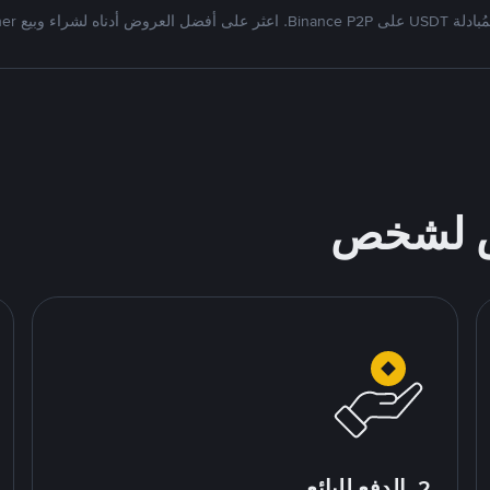
Bi. اعثر على أفضل العروض أدناه لشراء وبيع Tether
ص لشخص
2. الدفع للبائع