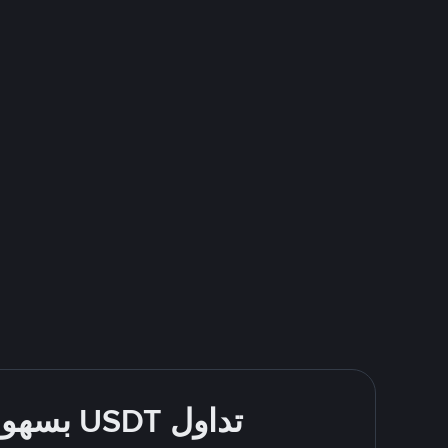
تداول USDT بسهولة - قُم بالشراء والبيع باستخدام Easypaisa-PK Only