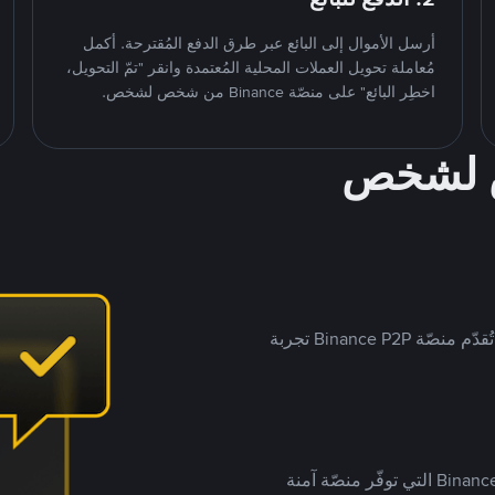
أرسل الأموال إلى البائع عبر طرق الدفع المُقترحة. أكمل
مُعاملة تحويل العملات المحلية المُعتمدة وانقر "تمّ التحويل،
اخطِر البائع" على منصّة Binance من شخص لشخص.
ص لشخص
بينما تستهدف العديد من منصّات تداول P2P أسواقًا مُحددة، تُقدّم منصّة Binance P2P تجربة
يضع ملايين المُستخدمين حول العالم ثقتهم في منصّة Binance P2P التي توفّر منصّة آمنة