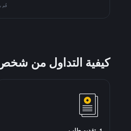
قُم بمُبادلة USDT على nance P2P
كيفية التداول من شخ
1. تقديم طلب