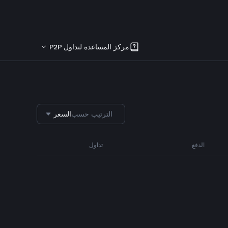
مركز المساعدة لتداول P2P
الترتيب حسب
السعر
الدفع
تداول