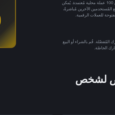
لتداول العملات الرقمية بأكثر من 800 طريقة دفع وأكثر من 100 عملة محلية مُعتمدة. يُمكن
 المُستخدمين الآخرين مُباشرةً،
فتوحة للعملات الرقمية.
 المُفضّلة. قُم بالشراء أو البيع
رك الخاصّة.
خص لشخص