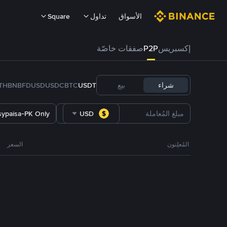
الأسواق
تداول
Square
إكسبريس
P2P
صفقات خاصّة
شراء
بيع
USDT
BTC
USDC
FDUSD
BNB
TH
sypaisa-PK Only
USD
المُعلِنون
السعر