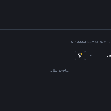
TST
1000CHEEMS
TRUMP
E
Ea
متاح/حد الطلب