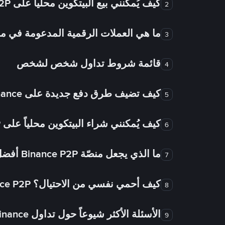
كيف يُمكنني بيع البيتكوين محلياً على Binance P2P؟
2
ما هي العملات الرقمية المدعومة في
3
قائمة شروط تداول شخص لشخص
4
كيف تضيف طرق دفع جديدة على Binance شخص لشخص؟
5
كيف يُمكنني شراء البيتكوين محلياً على Binance P2P؟
6
ما الذي يجعل منصّة Binance P2P أفضل من الأسواق الأخرى للتداول من شخص لشخص؟
7
كيف أحمي نفسي من الاحتيال؟ Binance P2P ضمان FTW!
8
الأسئلة الأكثر شيوعاً حول تداول Binance شخص لشخص
9