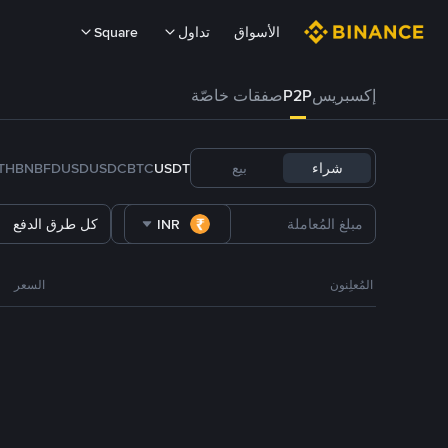
الأسواق
تداول
Square
إكسبريس
P2P
صفقات خاصّة
شراء
بيع
USDT
BTC
USDC
FDUSD
BNB
TH
INR
كل طرق الدفع
المُعلِنون
السعر