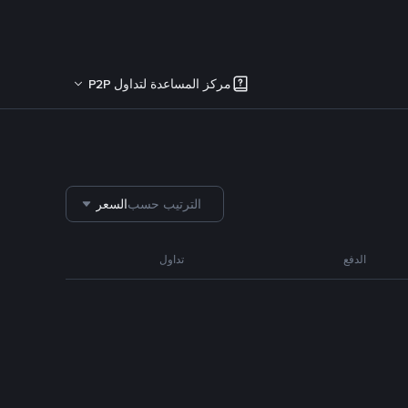
مركز المساعدة لتداول P2P
الترتيب حسب
السعر
الدفع
تداول