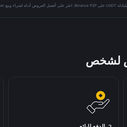
Bi. اعثر على أفضل العروض أدناه لشراء وبيع Tether
ص لشخص
2. الدفع للبائع