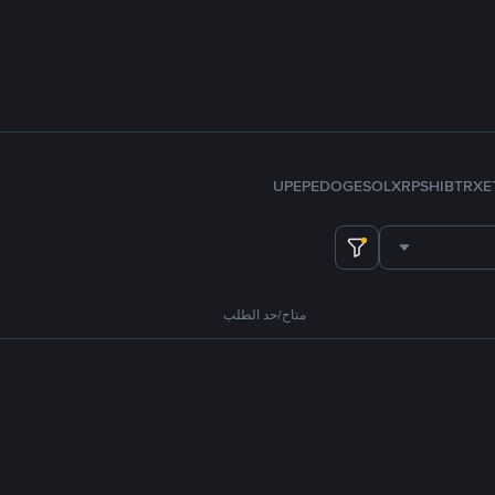
U
PEPE
DOGE
SOL
XRP
SHIB
TRX
E
متاح/حد الطلب