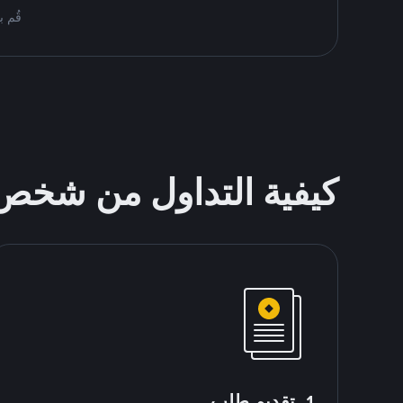
قُم بمُبادلة USDT على nance P2P
كيفية التداول من شخ
1. تقديم طلب