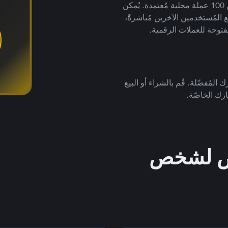
لتداول العملات الرقمية بأكثر من 800 طريقة دفع وأكثر من 100 عملة محلية مُعتمدة. يُمكن
 المُستخدمين الآخرين مُباشرةً،
فتوحة للعملات الرقمية.
 المُفضّلة. قُم بالشراء أو البيع
رك الخاصّة.
خص لشخص