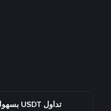
تداول USDT بسهولة - قُم بالشراء والبيع باستخدام طرقك المُفضّلة للدفع