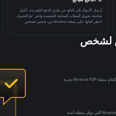
أرسل الأموال إلى البائع عبر طرق الدفع المُقترحة. أكمل
مُعاملة تحويل العملات المحلية المُعتمدة وانقر "تمّ التحويل،
اخطِر البائع" على منصّة Binance من شخص لشخص.
ص لشخص
بينما تستهدف العديد من منصّات تداول P2P أسواقًا مُحددة، تُقدّم منصّة Binance P2P تجربة
يضع ملايين المُستخدمين حول العالم ثقتهم في منصّة Binance P2P التي توفّر منصّة آمنة