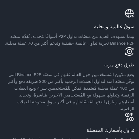
سوقٌ عالمية ومحلية
بينما تستهدف العديد من منصّات تداول P2P أسواقًا مُحددة، تُقدّم منصّة
Binance P2P تجربة تداول عالمية حقيقية وتدعم أكثر من 70 عملة محلية.
طرق دفع مرنة
يضع ملايين المُستخدمين حول العالم ثقتهم في منصّة Binance P2P التي
توفّر منصّة آمنة لتداول العملات الرقمية بأكثر من 800 طريقة دفع وأكثر
من 100 عملة محلية مُعتمدة. يُمكن للمُستخدمين شراء وبيع العملات
الرقمية وتداولها بسهولة مع المُستخدمين الآخرين مُباشرةً، وتحديد
أسعارهم وطرق الدفع المُفضّلة لهم في أكبر سوقٍ مفتوحة للعملات
الرقمية.
تداول بأسعارك المفضلة