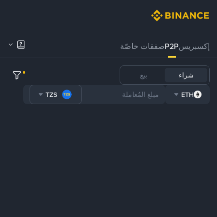
إكسبريس
P2P
صفقات خاصّة
شراء
بيع
TZS
ETH