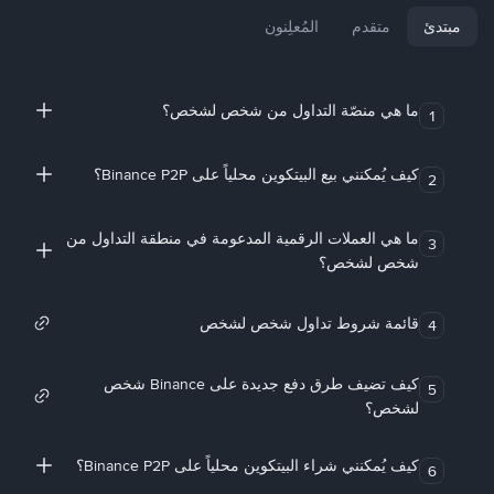
مبتدئ
متقدم
المُعلِنون
ما هي منصّة التداول من شخص لشخص؟
1
كيف يُمكنني بيع البيتكوين محلياً على Binance P2P؟
2
ما هي العملات الرقمية المدعومة في منطقة التداول من
3
شخص لشخص؟
قائمة شروط تداول شخص لشخص
4
كيف تضيف طرق دفع جديدة على Binance شخص
5
لشخص؟
كيف يُمكنني شراء البيتكوين محلياً على Binance P2P؟
6