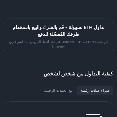
تداول ETH بسهولة - قُم بالشراء والبيع باستخدام
طرقك المُفضّلة للدفع
قُم بمُبادلة ETH على Binance P2P. اعثر على أفضل العروض أدناه لشراء وبيع
Ethereum
كيفية التداول من شخص لشخص
شراء عملات رقمية
بيع العملات الرقمية