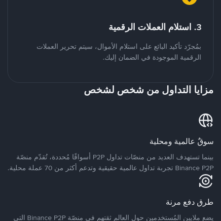
3. استلام العملات الرقمية
بمُجرّد تأكيد البائع على استلام الأموال، سيتم تحرير العملات
الرقمية الموجودة في الضمان إليك.
مزايا التداول من شخص لشخص
سوقٌ عالمية ومحلية
بينما تستهدف العديد من منصّات تداول P2P أسواقًا مُحددة، تُقدّم منصّة
Binance P2P تجربة تداول عالمية حقيقية وتدعم أكثر من 70 عملة محلية.
طرق دفع مرنة
يضع ملايين المُستخدمين حول العالم ثقتهم في منصّة Binance P2P التي