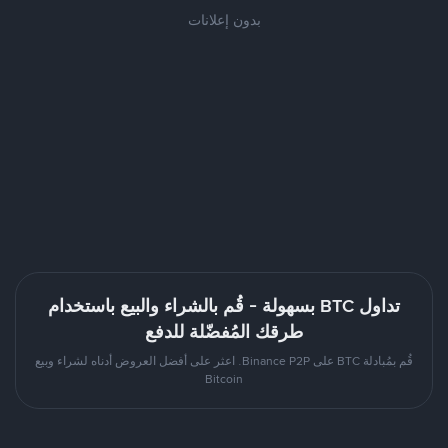
بدون إعلانات
تداول BTC بسهولة - قُم بالشراء والبيع باستخدام
طرقك المُفضّلة للدفع
قُم بمُبادلة BTC على Binance P2P. اعثر على أفضل العروض أدناه لشراء وبيع
Bitcoin