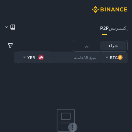
إكسبريس
P2P
شراء
بيع
YER
BTC