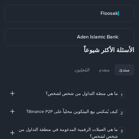
Floosak
Aden Islamic Bank
الأسئلة الأكثر شيوعاً
مبتدئ
متقدم
المُعلِنون
ما هي منصّة التداول من شخص لشخص؟
1
كيف يُمكنني بيع البيتكوين محلياً على Binance P2P؟
2
ما هي العملات الرقمية المدعومة في منطقة التداول من
3
شخص لشخص؟