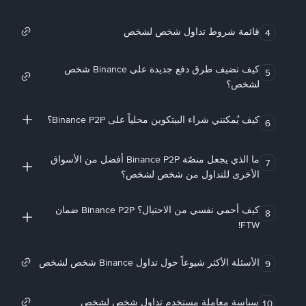
قائمة شروط تداول شخص لشخص
4
كيف تضيف طرق دفع جديدة على Binance شخص
5
لشخص؟
كيف يُمكنني شراء البيتكوين محلياً على Binance P2P؟
6
ما الذي يجعل منصّة Binance P2P أفضل من الأسواق
7
الأخرى للتداول من شخص لشخص؟
كيف أحمي نفسي من الاحتيال؟ Binance P2P ضمان
8
FTW!
الأسئلة الأكثر شيوعاً حول تداول Binance شخص لشخص
9
سياسة معاملة مستخدم تداول شخص لشخص
10