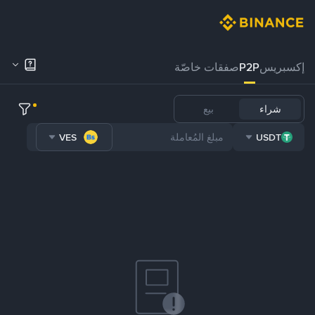
إكسبريس
P2P
صفقات خاصّة
شراء
بيع
VES
USDT