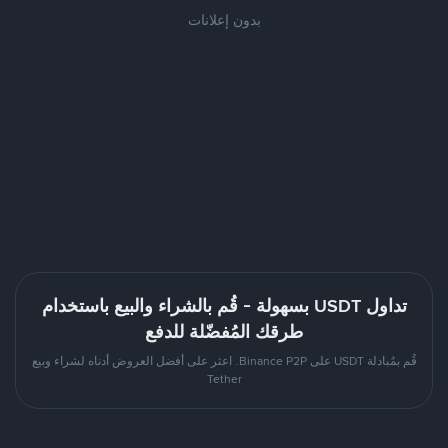
بدون إعلانات
تداول USDT بسهولة - قُم بالشراء والبيع باستخدام
طرقك المُفضّلة للدفع
قُم بمُبادلة USDT على Binance P2P. اعثر على أفضل العروض أدناه لشراء وبيع
Tether