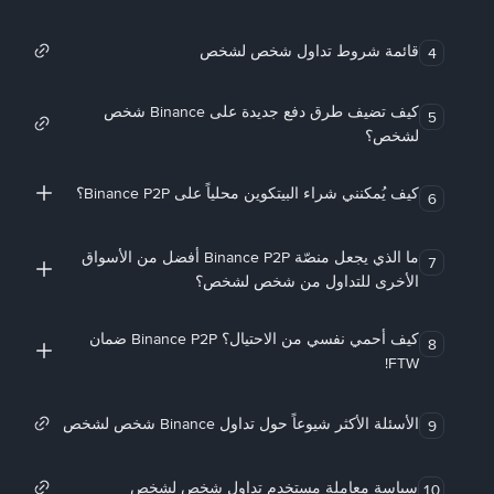
قائمة شروط تداول شخص لشخص
4
كيف تضيف طرق دفع جديدة على Binance شخص
5
لشخص؟
كيف يُمكنني شراء البيتكوين محلياً على Binance P2P؟
6
ما الذي يجعل منصّة Binance P2P أفضل من الأسواق
7
الأخرى للتداول من شخص لشخص؟
كيف أحمي نفسي من الاحتيال؟ Binance P2P ضمان
8
FTW!
الأسئلة الأكثر شيوعاً حول تداول Binance شخص لشخص
9
سياسة معاملة مستخدم تداول شخص لشخص
10