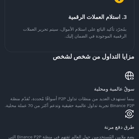
3. استلام العملات الرقمية
بمُجرّد تأكيد البائع على استلام الأموال، سيتم تحرير العملات
الرقمية الموجودة في الضمان إليك.
مزايا التداول من شخص لشخص
سوقٌ عالمية ومحلية
بينما تستهدف العديد من منصّات تداول P2P أسواقًا مُحددة، تُقدّم منصّة
Binance P2P تجربة تداول عالمية حقيقية وتدعم أكثر من 70 عملة محلية.
طرق دفع مرنة
يضع ملايين المُستخدمين حول العالم ثقتهم في منصّة Binance P2P التي