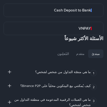
Cash Deposit to Bank
VNPAY
الأسئلة الأكثر شيوعاً
مبتدئ
متقدم
المُعلِنون
ما هي منصّة التداول من شخص لشخص؟
1
كيف يُمكنني بيع البيتكوين محلياً على Binance P2P؟
2
ما هي العملات الرقمية المدعومة في منطقة التداول من
3
شخص لشخص؟