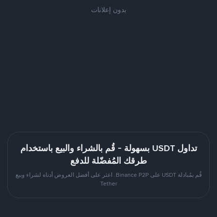
بدون إعلانات
تداول USDT بسهولة - قُم بالشراء والبيع باستخدام
طرقك المُفضّلة للدفع
قُم بمُبادلة USDT على Binance P2P. اعثر على أفضل العروض أدناه لشراء وبيع
Tether