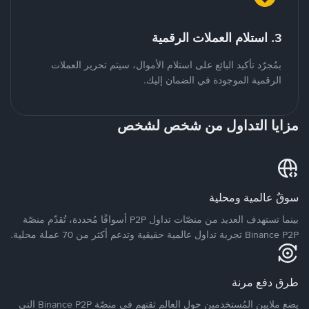
3. استلام العملات الرقمية
بمُجرّد تأكيد البائع على استلام الأموال، سيتم تحرير العملات
الرقمية الموجودة في الضمان إليك.
مزايا التداول من شخص لشخص
سوقٌ عالمية ومحلية
بينما تستهدف العديد من منصّات تداول P2P أسواقًا مُحددة، تُقدّم منصّة
Binance P2P تجربة تداول عالمية حقيقية وتدعم أكثر من 70 عملة محلية.
طرق دفع مرنة
يضع ملايين المُستخدمين حول العالم ثقتهم في منصّة Binance P2P التي