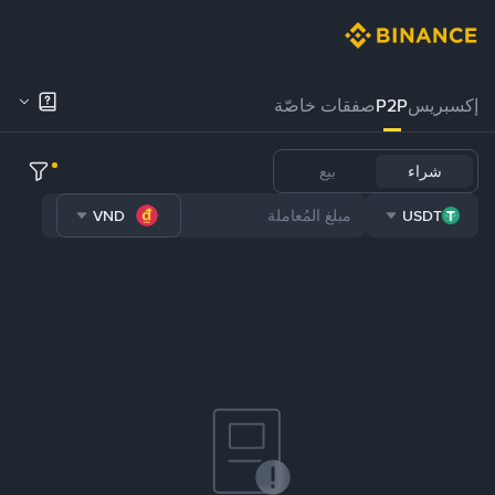
إكسبريس
P2P
صفقات خاصّة
شراء
بيع
VND
USDT