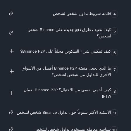
قائمة شروط تداول شخص لشخص
4
كيف تضيف طرق دفع جديدة على Binance شخص
5
لشخص؟
كيف يُمكنني شراء البيتكوين محلياً على Binance P2P؟
6
ما الذي يجعل منصّة Binance P2P أفضل من الأسواق
7
الأخرى للتداول من شخص لشخص؟
كيف أحمي نفسي من الاحتيال؟ Binance P2P ضمان
8
FTW!
الأسئلة الأكثر شيوعاً حول تداول Binance شخص لشخص
9
سياسة معاملة مستخدم تداول شخص لشخص
10