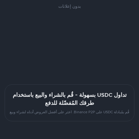
بدون إعلانات
تداول USDC بسهولة - قُم بالشراء والبيع باستخدام
طرقك المُفضّلة للدفع
قُم بمُبادلة USDC على Binance P2P. اعثر على أفضل العروض أدناه لشراء وبيع