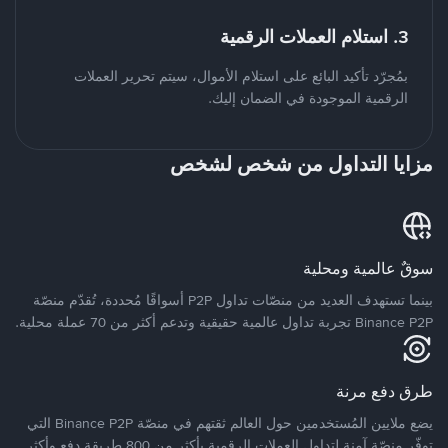
3. استلام العملات الرقمية
بمُجرّد تأكيد البائع على استلام الأموال، سيتم تحرير العملات
الرقمية الموجودة في الضمان إليك.
مزايا التداول من شخص لشخص
سوقٌ عالمية ومحلية
بينما تستهدف العديد من منصّات تداول P2P أسواقًا مُحددة، تُقدّم منصّة
Binance P2P تجربة تداول عالمية حقيقية وتدعم أكثر من 70 عملة محلية.
طرق دفع مرنة
يضع ملايين المُستخدمين حول العالم ثقتهم في منصّة Binance P2P التي
توفّر منصّة آمنة لتداول العملات الرقمية بأكثر من 800 طريقة دفع وأكثر