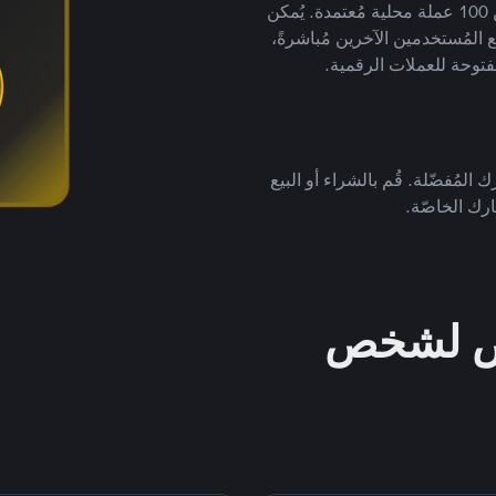
لتداول العملات الرقمية بأكثر من 800 طريقة دفع وأكثر من 100 عملة محلية مُعتمدة. يُمكن
 المُستخدمين الآخرين مُباشرةً،
فتوحة للعملات الرقمية.
 المُفضّلة. قُم بالشراء أو البيع
رك الخاصّة.
خص لشخص