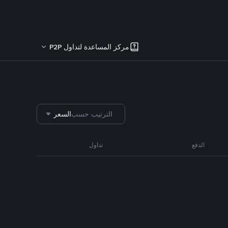
مركز المساعدة لتداول P2P
الترتيب حسب
السعر
الدفع
تداول