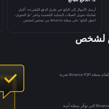
أرسل الأموال إلى البائع عبر طرق الدفع المُقترحة. أكمل
مُعاملة تحويل العملات المحلية المُعتمدة وانقر "تمّ التحويل،
اخطِر البائع" على منصّة Binance من شخص لشخص.
ص لشخص
بينما تستهدف العديد من منصّات تداول P2P أسواقًا مُحددة، تُقدّم منصّة Binance P2P تجربة
يضع ملايين المُستخدمين حول العالم ثقتهم في منصّة Binance P2P التي توفّر منصّة آمنة