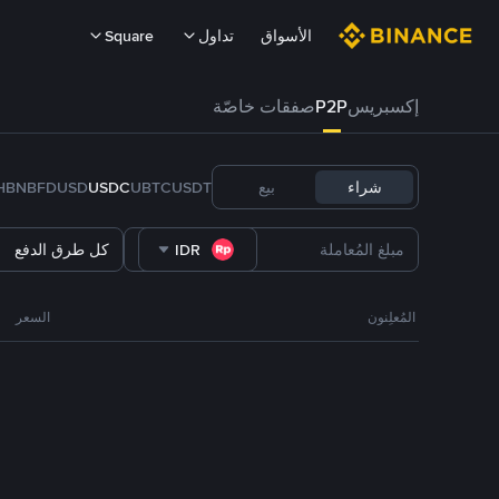
الأسواق
تداول
Square
إكسبريس
P2P
صفقات خاصّة
شراء
بيع
USDT
BTC
U
USDC
FDUSD
BNB
H
IDR
كل طرق الدفع
المُعلِنون
السعر