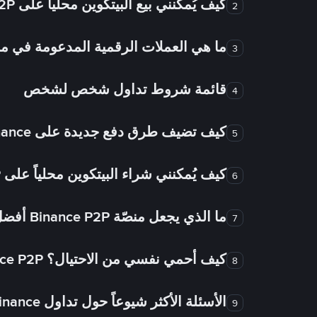
كيف يُمكنني بيع البيتكوين محلياً على Binance P2P؟
2
ما هي العملات الرقمية المدعومة في
3
قائمة شروط تداول شخص لشخص
4
كيف تضيف طرق دفع جديدة على Binance شخص لشخص؟
5
كيف يُمكنني شراء البيتكوين محلياً على Binance P2P؟
6
ما الذي يجعل منصّة Binance P2P أفضل من الأسواق الأخرى للتداول من شخص لشخص؟
7
كيف أحمي نفسي من الاحتيال؟ Binance P2P ضمان FTW!
8
الأسئلة الأكثر شيوعاً حول تداول Binance شخص لشخص
9