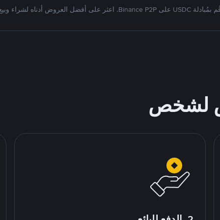
بمُبادلة USDC على Binance P2P. اعثر على أفضل العروض أدناه لشراء وبيع
ص لشخص
2. الدفع للبائع