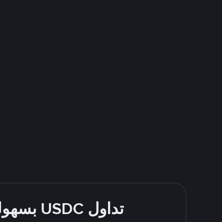
تداول USDC بسهولة - قُم بالشراء والبيع باستخدام طرقك المُفضّلة للدفع