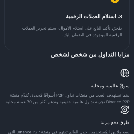
3. استلام العملات الرقمية
بمُجرّد تأكيد البائع على استلام الأموال، سيتم تحرير العملات
الرقمية الموجودة في الضمان إليك.
مزايا التداول من شخص لشخص
سوقٌ عالمية ومحلية
بينما تستهدف العديد من منصّات تداول P2P أسواقًا مُحددة، تُقدّم منصّة
Binance P2P تجربة تداول عالمية حقيقية وتدعم أكثر من 70 عملة محلية.
طرق دفع مرنة
يضع ملايين المُستخدمين حول العالم ثقتهم في منصّة Binance P2P التي