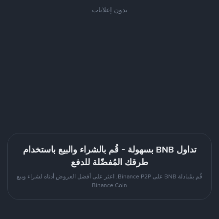
بدون إعلانات
تداول BNB بسهولة - قُم بالشراء والبيع باستخدام
طرقك المُفضّلة للدفع
قُم بمُبادلة BNB على Binance P2P. اعثر على أفضل العروض أدناه لشراء وبيع
Binance Coin