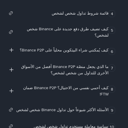
قائمة شروط تداول شخص لشخص
4
كيف تضيف طرق دفع جديدة على Binance شخص
5
لشخص؟
كيف يُمكنني شراء البيتكوين محلياً على Binance P2P؟
6
ما الذي يجعل منصّة Binance P2P أفضل من الأسواق
7
الأخرى للتداول من شخص لشخص؟
كيف أحمي نفسي من الاحتيال؟ Binance P2P ضمان
8
FTW!
الأسئلة الأكثر شيوعاً حول تداول Binance شخص لشخص
9
سياسة معاملة مستخدم تداول شخص لشخص
10