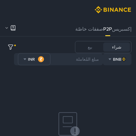
إكسبريس
P2P
صفقات خاصّة
شراء
بيع
INR
BNB