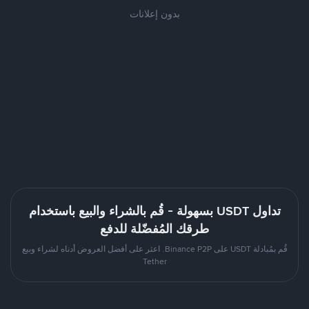
بدون إعلانات
تداول USDT بسهولة - قُم بالشراء والبيع باستخدام
طرقك المُفضّلة للدفع
قُم بمُبادلة USDT على Binance P2P. اعثر على أفضل العروض أدناه لشراء وبيع
Tether