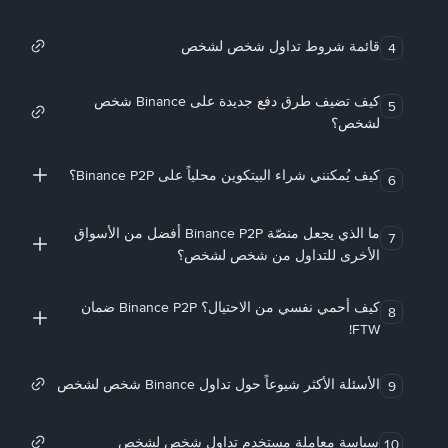
قائمة شروط تداول شخص لشخص
4
كيف تضيف طرق دفع جديدة على Binance شخص
5
لشخص؟
كيف يُمكنني شراء البيتكوين محلياً على Binance P2P؟
6
ما الذي يجعل منصّة Binance P2P أفضل من الأسواق
7
الأخرى للتداول من شخص لشخص؟
كيف أحمي نفسي من الاحتيال؟ Binance P2P ضمان
8
FTW!
الأسئلة الأكثر شيوعاً حول تداول Binance شخص لشخص
9
سياسة معاملة مستخدم تداول شخص لشخص
10