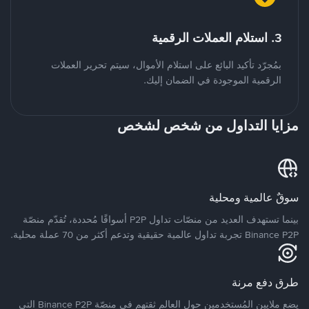
3. استلام العملات الرقمية
بمُجرّد تأكيد البائع على استلام الأموال، سيتم تحرير العملات
الرقمية الموجودة في الضمان إليك.
مزايا التداول من شخص لشخص
سوقٌ عالمية ومحلية
بينما تستهدف العديد من منصّات تداول P2P أسواقًا مُحددة، تُقدّم منصّة
Binance P2P تجربة تداول عالمية حقيقية وتدعم أكثر من 70 عملة محلية.
طرق دفع مرنة
يضع ملايين المُستخدمين حول العالم ثقتهم في منصّة Binance P2P التي