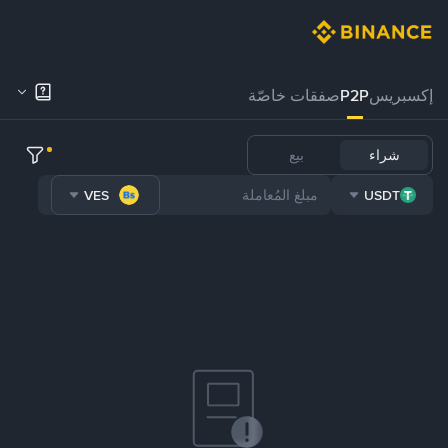
إكسبريس
P2P
صفقات خاصّة
شراء
بيع
VES
USDT