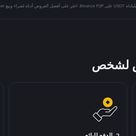
Bi. اعثر على أفضل العروض أدناه لشراء وبيع Tether
ص لشخص
2. الدفع للبائع