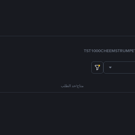
TST
1000CHEEMS
TRUMP
E
متاح/حد الطلب