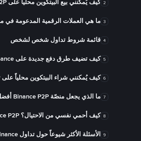
كيف يُمكنني بيع البيتكوين محلياً على Binance P2P؟
2
ما هي العملات الرقمية المدعومة في
3
قائمة شروط تداول شخص لشخص
4
كيف تضيف طرق دفع جديدة على Binance شخص لشخص؟
5
كيف يُمكنني شراء البيتكوين محلياً على Binance P2P؟
6
ما الذي يجعل منصّة Binance P2P أفضل من الأسواق الأخرى للتداول من شخص لشخص؟
7
كيف أحمي نفسي من الاحتيال؟ Binance P2P ضمان FTW!
8
الأسئلة الأكثر شيوعاً حول تداول Binance شخص لشخص
9