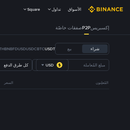
الأسواق
تداول
Square
إكسبريس
P2P
صفقات خاصّة
شراء
بيع
USDT
BTC
USDC
FDUSD
BNB
TH
USD
كل طرق الدفع
المُعلِنون
السعر