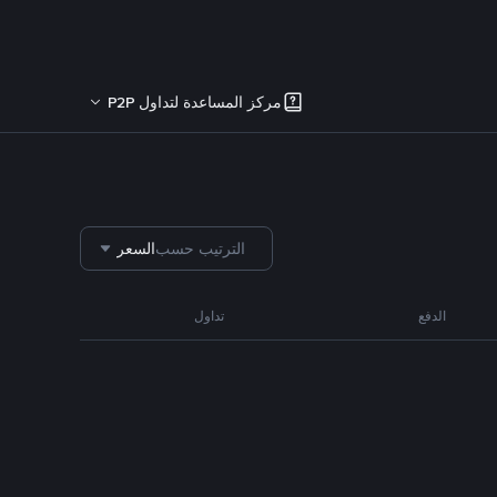
مركز المساعدة لتداول P2P
الترتيب حسب
السعر
الدفع
تداول