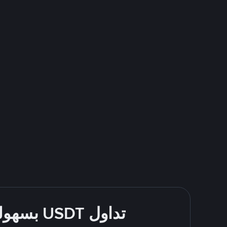
تداول USDT بسهولة - قُم بالشراء والبيع باستخدام طرقك المُفضّلة للدفع