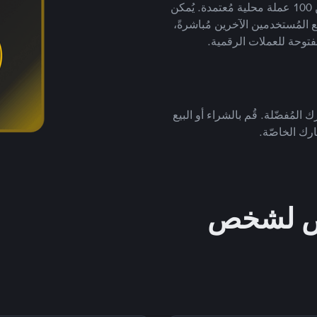
لتداول العملات الرقمية بأكثر من 800 طريقة دفع وأكثر من 100 عملة محلية مُعتمدة. يُمكن
 المُستخدمين الآخرين مُباشرةً،
فتوحة للعملات الرقمية.
 المُفضّلة. قُم بالشراء أو البيع
رك الخاصّة.
خص لشخص