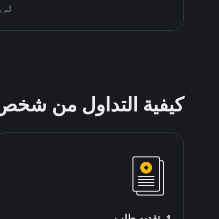
قُم بمُبادلة USDT على nance P2P
كيفية التداول من شخ
1. تقديم طلب