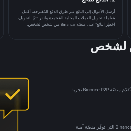
أرسل الأموال إلى البائع عبر طرق الدفع المُقترحة. أكمل
مُعاملة تحويل العملات المحلية المُعتمدة وانقر "تمّ التحويل،
اخطِر البائع" على منصّة Binance من شخص لشخص.
ص لشخص
بينما تستهدف العديد من منصّات تداول P2P أسواقًا مُحددة، تُقدّم منصّة Binance P2P تجربة
يضع ملايين المُستخدمين حول العالم ثقتهم في منصّة Binance P2P التي توفّر منصّة آمنة