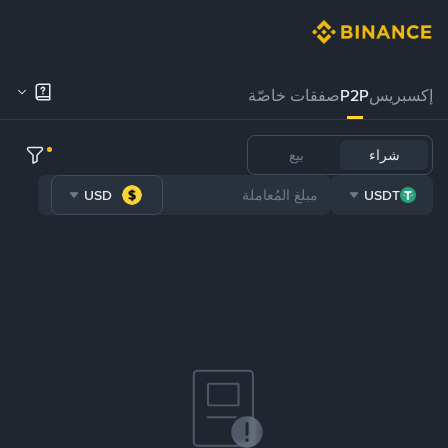
إكسبريس
P2P
صفقات خاصّة
شراء
بيع
USD
USDT