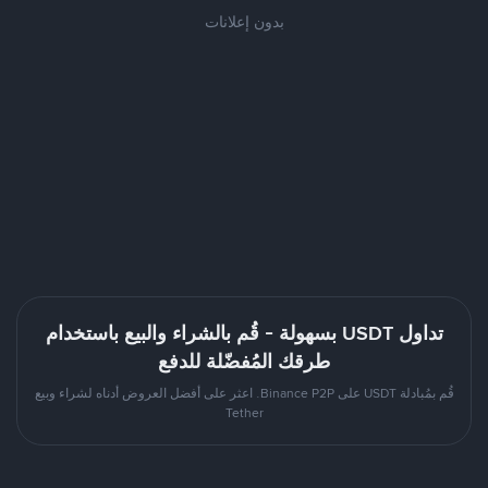
بدون إعلانات
تداول USDT بسهولة - قُم بالشراء والبيع باستخدام
طرقك المُفضّلة للدفع
قُم بمُبادلة USDT على Binance P2P. اعثر على أفضل العروض أدناه لشراء وبيع
Tether