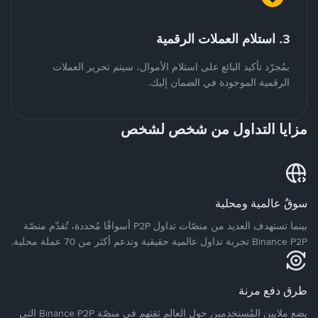
3. استلام العملات الرقمية
بمُجرّد تأكيد البائع على استلام الأموال، سيتم تحرير العملات
الرقمية الموجودة في الضمان إليك.
مزايا التداول من شخص لشخص
سوقٌ عالمية ومحلية
بينما تستهدف العديد من منصّات تداول P2P أسواقًا مُحددة، تُقدّم منصّة
Binance P2P تجربة تداول عالمية حقيقية وتدعم أكثر من 70 عملة محلية.
طرق دفع مرنة
يضع ملايين المُستخدمين حول العالم ثقتهم في منصّة Binance P2P التي