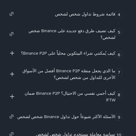
قائمة شروط تداول شخص لشخص
4
كيف تضيف طرق دفع جديدة على Binance شخص
5
لشخص؟
كيف يُمكنني شراء البيتكوين محلياً على Binance P2P؟
6
ما الذي يجعل منصّة Binance P2P أفضل من الأسواق
7
الأخرى للتداول من شخص لشخص؟
كيف أحمي نفسي من الاحتيال؟ Binance P2P ضمان
8
FTW!
الأسئلة الأكثر شيوعاً حول تداول Binance شخص لشخص
9
سياسة معاملة مستخدم تداول شخص لشخص
10