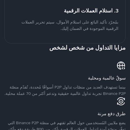
3. استلام العملات الرقمية
بمُجرّد تأكيد البائع على استلام الأموال، سيتم تحرير العملات
الرقمية الموجودة في الضمان إليك.
مزايا التداول من شخص لشخص
سوقٌ عالمية ومحلية
بينما تستهدف العديد من منصّات تداول P2P أسواقًا مُحددة، تُقدّم منصّة
Binance P2P تجربة تداول عالمية حقيقية وتدعم أكثر من 70 عملة محلية.
طرق دفع مرنة
يضع ملايين المُستخدمين حول العالم ثقتهم في منصّة Binance P2P التي
توفّر منصّة آمنة لتداول العملات الرقمية بأكثر من 800 طريقة دفع وأكثر