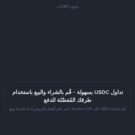
بدون إعلانات
تداول USDC بسهولة - قُم بالشراء والبيع باستخدام
طرقك المُفضّلة للدفع
قُم بمُبادلة USDC على Binance P2P. اعثر على أفضل العروض أدناه لشراء وبيع