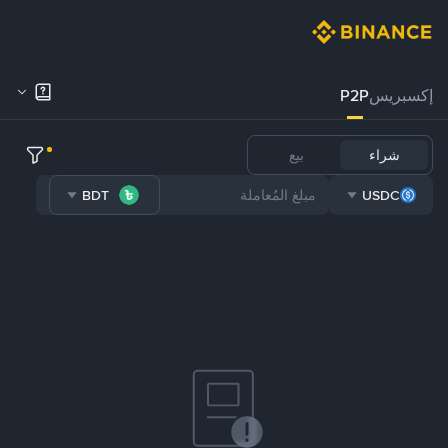
إكسبريس
P2P
شراء
بيع
BDT
USDC