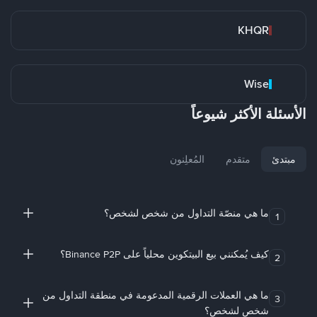
KHQR
Wise
الأسئلة الأكثر شيوعاً
مبتدئ
متقدم
المُعلِنون
ما هي منصّة التداول من شخص لشخص؟
1
كيف يُمكنني بيع البيتكوين محلياً على Binance P2P؟
2
ما هي العملات الرقمية المدعومة في منطقة التداول من
3
شخص لشخص؟