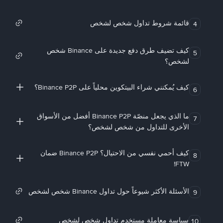
قائمة شروط تداول شخص لشخص
4
كيف تضيف طرق دفع جديدة على Binance شخص
5
لشخص؟
كيف يُمكنني شراء البيتكوين محلياً على Binance P2P؟
6
ما الذي يجعل منصّة Binance P2P أفضل من الأسواق
7
الأخرى للتداول من شخص لشخص؟
كيف أحمي نفسي من الاحتيال؟ Binance P2P ضمان
8
FTW!
الأسئلة الأكثر شيوعاً حول تداول Binance شخص لشخص
9
سياسة معاملة مستخدم تداول شخص لشخص
10