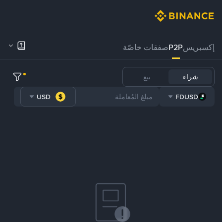
إكسبريس
P2P
صفقات خاصّة
شراء
بيع
USD
FDUSD