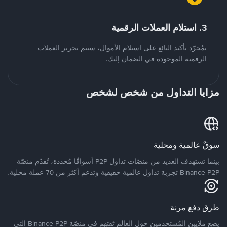
3. استلام العملات الرقمية
بمُجرّد تأكيد البائع على استلام الأموال، سيتم تحرير العملات
الرقمية الموجودة في الضمان إليك.
مزايا التداول من شخص لشخص
سوقٌ عالمية ومحلية
بينما تستهدف العديد من منصّات تداول P2P أسواقًا مُحددة، تُقدّم منصّة
Binance P2P تجربة تداول عالمية حقيقية وتدعم أكثر من 70 عملة محلية.
طرق دفع مرنة
يضع ملايين المُستخدمين حول العالم ثقتهم في منصّة Binance P2P التي