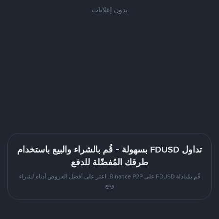
بدون إعلانات
تداول FDUSD بسهولة - قُم بالشراء والبيع باستخدام
طرقك المُفضّلة للدفع
قُم بمُبادلة FDUSD على Binance P2P. اعثر على أفضل العروض أدناه لشراء
وبيع