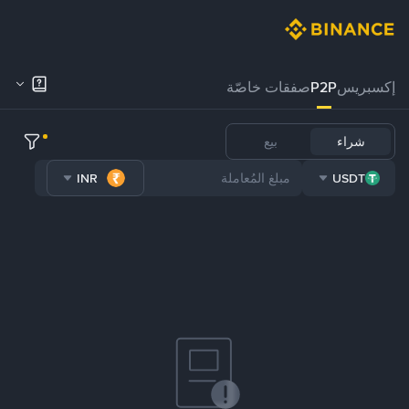
إكسبريس
P2P
صفقات خاصّة
شراء
بيع
INR
USDT