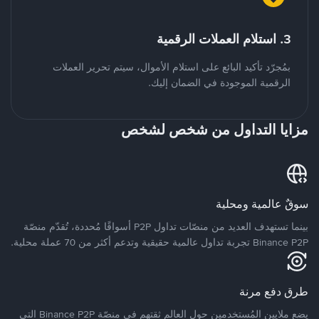
3. استلام العملات الرقمية
بمُجرّد تأكيد البائع على استلام الأموال، سيتم تحرير العملات
الرقمية الموجودة في الضمان إليك.
مزايا التداول من شخص لشخص
سوقٌ عالمية ومحلية
بينما تستهدف العديد من منصّات تداول P2P أسواقًا مُحددة، تُقدّم منصّة
Binance P2P تجربة تداول عالمية حقيقية وتدعم أكثر من 70 عملة محلية.
طرق دفع مرنة
يضع ملايين المُستخدمين حول العالم ثقتهم في منصّة Binance P2P التي