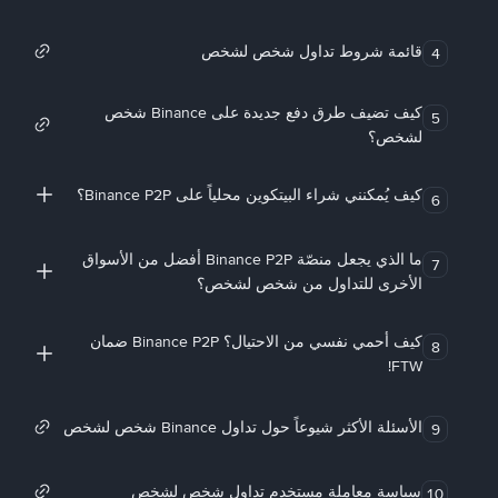
قائمة شروط تداول شخص لشخص
4
كيف تضيف طرق دفع جديدة على Binance شخص
5
لشخص؟
كيف يُمكنني شراء البيتكوين محلياً على Binance P2P؟
6
ما الذي يجعل منصّة Binance P2P أفضل من الأسواق
7
الأخرى للتداول من شخص لشخص؟
كيف أحمي نفسي من الاحتيال؟ Binance P2P ضمان
8
FTW!
الأسئلة الأكثر شيوعاً حول تداول Binance شخص لشخص
9
سياسة معاملة مستخدم تداول شخص لشخص
10