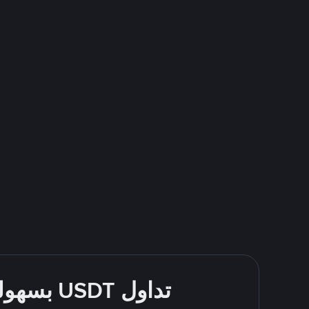
تداول USDT بسهولة - قُم بالشراء والبيع باستخدام طرقك المُفضّلة للدفع