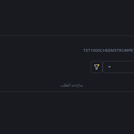
TST
1000CHEEMS
TRUMP
E
متاح/حد الطلب