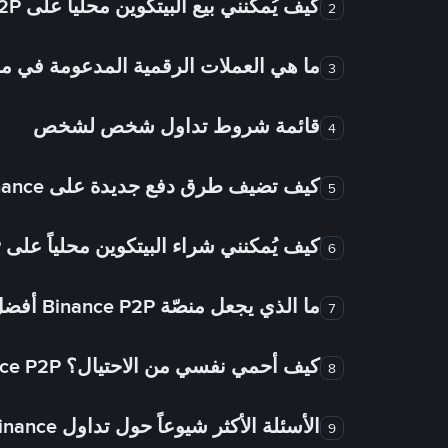
كيف يُمكنني بيع البيتكوين محلياً على Binance P2P؟
2
ما هي العملات الرقمية المدعومة في
3
قائمة شروط تداول شخص لشخص
4
كيف تضيف طرق دفع جديدة على Binance شخص لشخص؟
5
كيف يُمكنني شراء البيتكوين محلياً على Binance P2P؟
6
ما الذي يجعل منصّة Binance P2P أفضل من الأسواق الأخرى للتداول من شخص لشخص؟
7
كيف أحمي نفسي من الاحتيال؟ Binance P2P ضمان FTW!
8
الأسئلة الأكثر شيوعاً حول تداول Binance شخص لشخص
9