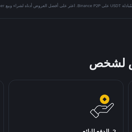
Bi. اعثر على أفضل العروض أدناه لشراء وبيع Tether
ص لشخص
2. الدفع للبائع