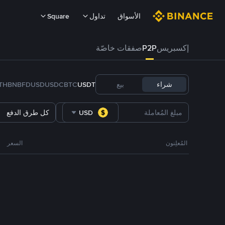
الأسواق
تداول
Square
إكسبريس
P2P
صفقات خاصّة
شراء
بيع
USDT
BTC
USDC
FDUSD
BNB
TH
USD
كل طرق الدفع
المُعلِنون
السعر