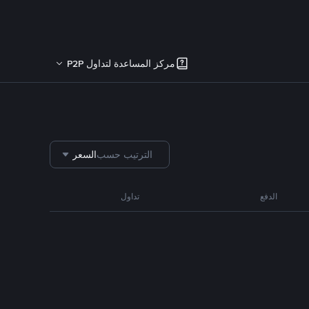
مركز المساعدة لتداول P2P
الترتيب حسب
السعر
الدفع
تداول