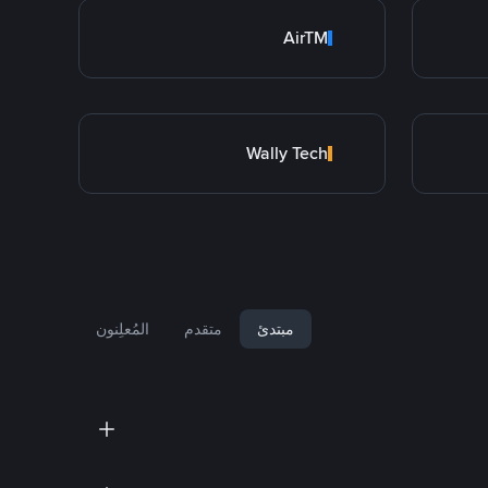
AirTM
Wally Tech
مبتدئ
متقدم
المُعلِنون