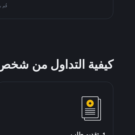
قُم بمُبادلة USDT على nance P2P
كيفية التداول من شخ
1. تقديم طلب