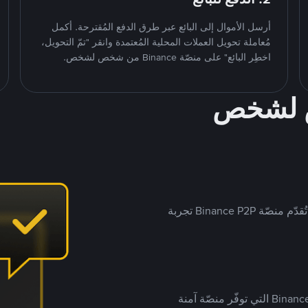
أرسل الأموال إلى البائع عبر طرق الدفع المُقترحة. أكمل
مُعاملة تحويل العملات المحلية المُعتمدة وانقر "تمّ التحويل،
اخطِر البائع" على منصّة Binance من شخص لشخص.
ص لشخص
بينما تستهدف العديد من منصّات تداول P2P أسواقًا مُحددة، تُقدّم منصّة Binance P2P تجربة
يضع ملايين المُستخدمين حول العالم ثقتهم في منصّة Binance P2P التي توفّر منصّة آمنة