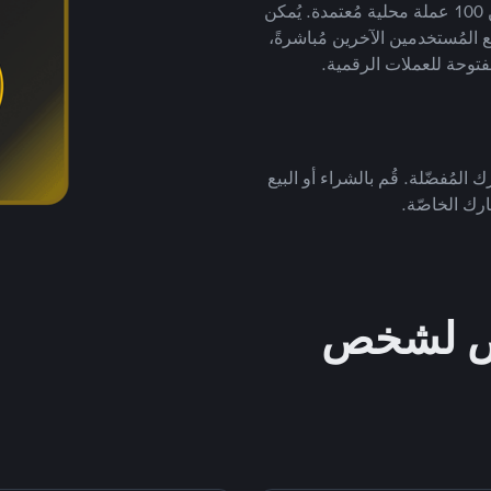
لتداول العملات الرقمية بأكثر من 800 طريقة دفع وأكثر من 100 عملة محلية مُعتمدة. يُمكن
 المُستخدمين الآخرين مُباشرةً،
فتوحة للعملات الرقمية.
 المُفضّلة. قُم بالشراء أو البيع
رك الخاصّة.
خص لشخص