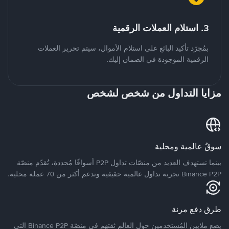
3. استلام العملات الرقمية
بمُجرّد تأكيد البائع على استلام الأموال، سيتم تحرير العملات
الرقمية الموجودة في الضمان إليك.
مزايا التداول من شخص لشخص
سوقٌ عالمية ومحلية
بينما تستهدف العديد من منصّات تداول P2P أسواقًا مُحددة، تُقدّم منصّة
Binance P2P تجربة تداول عالمية حقيقية وتدعم أكثر من 70 عملة محلية.
طرق دفع مرنة
يضع ملايين المُستخدمين حول العالم ثقتهم في منصّة Binance P2P التي