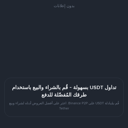
بدون إعلانات
تداول USDT بسهولة - قُم بالشراء والبيع باستخدام
طرقك المُفضّلة للدفع
قُم بمُبادلة USDT على Binance P2P. اعثر على أفضل العروض أدناه لشراء وبيع
Tether