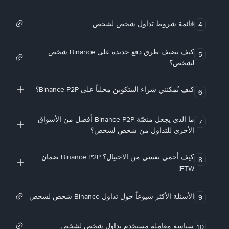
قائمة شروط تداول شخص لشخص
4
كيف تضيف طرق دفع جديدة على Binance شخص
5
لشخص؟
كيف يُمكنني شراء البيتكوين محلياً على Binance P2P؟
6
ما الذي يجعل منصّة Binance P2P أفضل من الأسواق
7
الأخرى للتداول من شخص لشخص؟
كيف أحمي نفسي من الاحتيال؟ Binance P2P ضمان
8
FTW!
الأسئلة الأكثر شيوعاً حول تداول Binance شخص لشخص
9
سياسة معاملة مستخدم تداول شخص لشخص
10