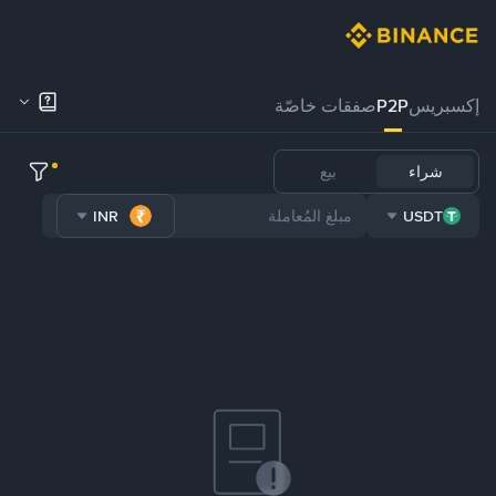
إكسبريس
P2P
صفقات خاصّة
شراء
بيع
INR
USDT