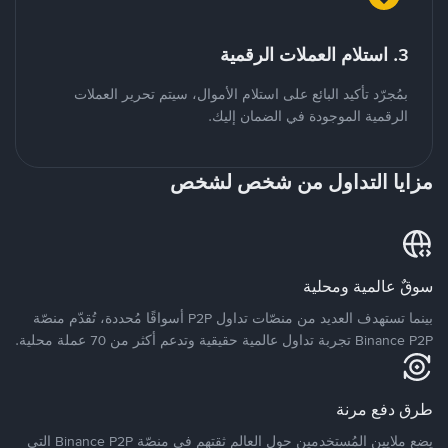
3. استلام العملات الرقمية
بمُجرّد تأكيد البائع على استلام الأموال، سيتم تحرير العملات
الرقمية الموجودة في الضمان إليك.
مزايا التداول من شخص لشخص
سوقٌ عالمية ومحلية
بينما تستهدف العديد من منصّات تداول P2P أسواقًا مُحددة، تُقدّم منصّة
Binance P2P تجربة تداول عالمية حقيقية وتدعم أكثر من 70 عملة محلية.
طرق دفع مرنة
يضع ملايين المُستخدمين حول العالم ثقتهم في منصّة Binance P2P التي