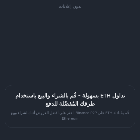
بدون إعلانات
تداول ETH بسهولة - قُم بالشراء والبيع باستخدام
طرقك المُفضّلة للدفع
قُم بمُبادلة ETH على Binance P2P. اعثر على أفضل العروض أدناه لشراء وبيع
Ethereum