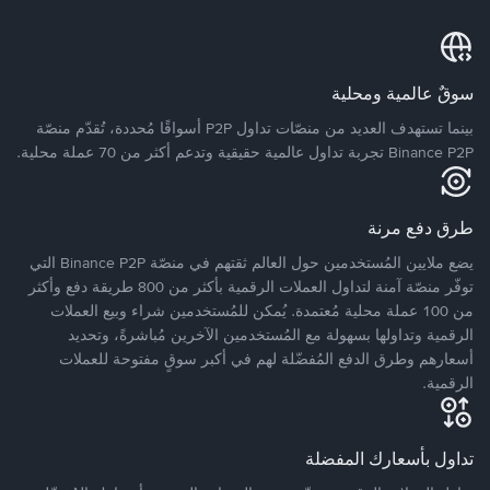
سوقٌ عالمية ومحلية
بينما تستهدف العديد من منصّات تداول P2P أسواقًا مُحددة، تُقدّم منصّة
Binance P2P تجربة تداول عالمية حقيقية وتدعم أكثر من 70 عملة محلية.
طرق دفع مرنة
يضع ملايين المُستخدمين حول العالم ثقتهم في منصّة Binance P2P التي
توفّر منصّة آمنة لتداول العملات الرقمية بأكثر من 800 طريقة دفع وأكثر
من 100 عملة محلية مُعتمدة. يُمكن للمُستخدمين شراء وبيع العملات
الرقمية وتداولها بسهولة مع المُستخدمين الآخرين مُباشرةً، وتحديد
أسعارهم وطرق الدفع المُفضّلة لهم في أكبر سوقٍ مفتوحة للعملات
الرقمية.
تداول بأسعارك المفضلة