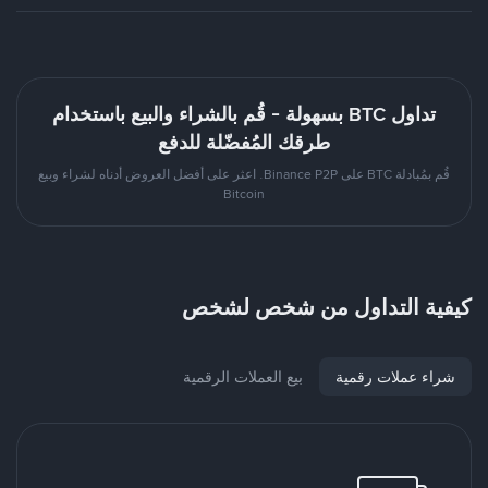
تداول BTC بسهولة - قُم بالشراء والبيع باستخدام
طرقك المُفضّلة للدفع
قُم بمُبادلة BTC على Binance P2P. اعثر على أفضل العروض أدناه لشراء وبيع
Bitcoin
كيفية التداول من شخص لشخص
شراء عملات رقمية
بيع العملات الرقمية