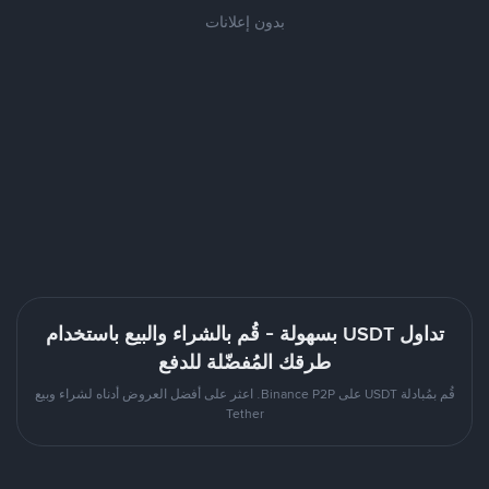
بدون إعلانات
تداول USDT بسهولة - قُم بالشراء والبيع باستخدام
طرقك المُفضّلة للدفع
قُم بمُبادلة USDT على Binance P2P. اعثر على أفضل العروض أدناه لشراء وبيع
Tether