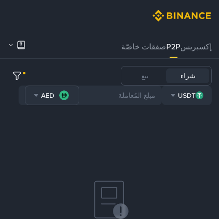
إكسبريس
P2P
صفقات خاصّة
شراء
بيع
AED
USDT