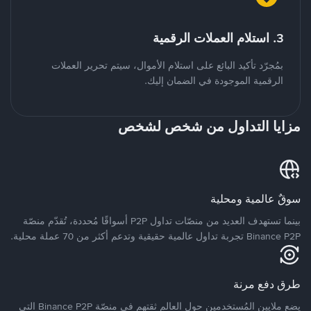
3. استلام العملات الرقمية
بمُجرّد تأكيد البائع على استلام الأموال، سيتم تحرير العملات
الرقمية الموجودة في الضمان إليك.
مزايا التداول من شخص لشخص
سوقٌ عالمية ومحلية
بينما تستهدف العديد من منصّات تداول P2P أسواقًا مُحددة، تُقدّم منصّة
Binance P2P تجربة تداول عالمية حقيقية وتدعم أكثر من 70 عملة محلية.
طرق دفع مرنة
يضع ملايين المُستخدمين حول العالم ثقتهم في منصّة Binance P2P التي