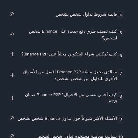
قائمة شروط تداول شخص لشخص
4
كيف تضيف طرق دفع جديدة على Binance شخص
5
لشخص؟
كيف يُمكنني شراء البيتكوين محلياً على Binance P2P؟
6
ما الذي يجعل منصّة Binance P2P أفضل من الأسواق
7
الأخرى للتداول من شخص لشخص؟
كيف أحمي نفسي من الاحتيال؟ Binance P2P ضمان
8
FTW!
الأسئلة الأكثر شيوعاً حول تداول Binance شخص لشخص
9
سياسة معاملة مستخدم تداول شخص لشخص
10