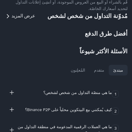
قُم بالشراء أو البيع من العروض الموجودة، أو أنشِئ إعلانات التداول
لتحديد أسعارك الخاصّة.
مُدوّنة التداول من شخص لشخص
عرض المزيد
أفضل طرق الدفع
الأسئلة الأكثر شيوعاً
مبتدئ
متقدم
المُعلِنون
ما هي منصّة التداول من شخص لشخص؟
1
كيف يُمكنني بيع البيتكوين محلياً على Binance P2P؟
2
ما هي العملات الرقمية المدعومة في منطقة التداول من
3