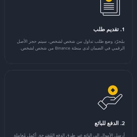
1. تقديم طلب
بمُجرّد وضع طلب تداول من شخص لشخص، سيتم حجز الأصل
الرقمي في الضمان لدى منصّة Binance من شخص لشخص.
2. الدفع للبائع
أرسل الأموال إلى البائع عبر طرق الدفع المُقترحة. أكمل مُعاملة