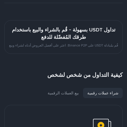
تداول USDT بسهولة - قُم بالشراء والبيع باستخدام
طرقك المُفضّلة للدفع
قُم بمُبادلة USDT على Binance P2P. اعثر على أفضل العروض أدناه لشراء وبيع
كيفية التداول من شخص لشخص
شراء عملات رقمية
بيع العملات الرقمية