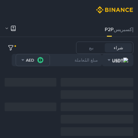
إكسبريس
P2P
شراء
بيع
AED
USDT