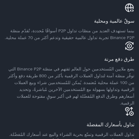
سوقٌ عالمية ومحلية
بينما تستهدف العديد من منصّات تداول P2P أسواقًا مُحددة، تُقدّم منصّة
Binance P2P تجربة تداول عالمية حقيقية وتدعم أكثر من 70 عملة محلية.
طرق دفع مرنة
يضع ملايين المُستخدمين حول العالم ثقتهم في منصّة Binance P2P التي
توفّر منصّة آمنة لتداول العملات الرقمية بأكثر من 800 طريقة دفع وأكثر
من 100 عملة محلية مُعتمدة. يُمكن للمُستخدمين شراء وبيع العملات
الرقمية وتداولها بسهولة مع المُستخدمين الآخرين مُباشرةً، وتحديد
أسعارهم وطرق الدفع المُفضّلة لهم في أكبر سوقٍ مفتوحة للعملات
الرقمية.
تداول بأسعارك المفضلة
تداول العملات الرقمية وتمتّع بحرية الشراء والبيع عند أسعارك المُفضّلة.