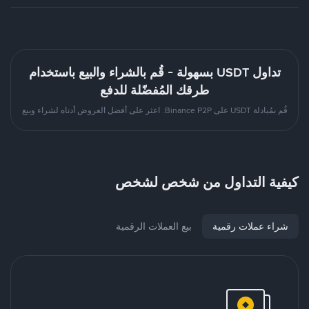
تداول USDT بسهولة - قُم بالشراء والبيع باستخدام
طرقك المُفضّلة للدفع
قُم بمُبادلة USDT على Binance P2P. اعثر على أفضل العروض أدناه لشراء وبيع
كيفية التداول من شخص لشخص
شراء عملات رقمية
بيع العملات الرقمية