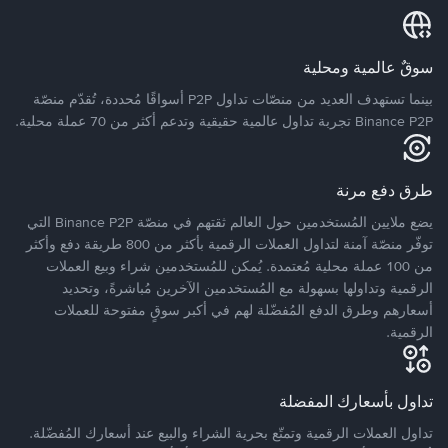
سوقٌ عالمية ومحلية
بينما تستهدف العديد من منصّات تداول P2P أسواقًا مُحددة، تُقدّم منصّة
Binance P2P تجربة تداول عالمية حقيقية وتدعم أكثر من 70 عملة محلية.
طرق دفع مرنة
يضع ملايين المُستخدمين حول العالم ثقتهم في منصّة Binance P2P التي
توفّر منصّة آمنة لتداول العملات الرقمية بأكثر من 800 طريقة دفع وأكثر
من 100 عملة محلية مُعتمدة. يُمكن للمُستخدمين شراء وبيع العملات
الرقمية وتداولها بسهولة مع المُستخدمين الآخرين مُباشرةً، وتحديد
أسعارهم وطرق الدفع المُفضّلة لهم في أكبر سوقٍ مفتوحة للعملات
الرقمية.
تداول بأسعارك المفضلة
تداول العملات الرقمية وتمتّع بحرية الشراء والبيع عند أسعارك المُفضّلة.