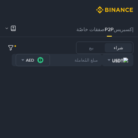
إكسبريس
P2P
صفقات خاصّة
شراء
بيع
AED
USDT