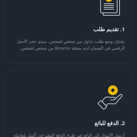
1. تقديم طلب
بمُجرّد وضع طلب تداول من شخص لشخص، سيتم حجز الأصل
الرقمي في الضمان لدى منصّة Binance من شخص لشخص.
2. الدفع للبائع
أرسل الأموال إلى البائع عبر طرق الدفع المُقترحة. أكمل مُعاملة