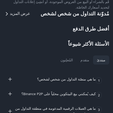
قُم بالشراء أو البيع من العروض الموجودة، أو أنشِئ إعلانات التداول
لتحديد أسعارك الخاصّة.
مُدوّنة التداول من شخص لشخص
عرض المزيد
أفضل طرق الدفع
الأسئلة الأكثر شيوعاً
مبتدئ
متقدم
المُعلِنون
ما هي منصّة التداول من شخص لشخص؟
1
كيف يُمكنني بيع البيتكوين محلياً على Binance P2P؟
2
ما هي العملات الرقمية المدعومة في منطقة التداول من
3